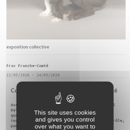
exposition collective
Frac Franche-Comté
22/03/2026
-
24/05/2026
Collections mdlx / Frac Franche-Comté
Avec le projet Chez Robert , l’artiste Michel
Delacroix, jouait le rôle de galeriste pour
This site uses cookies
questionner le monde de l’art et ses
and gives you control
institutions. Il endosse désormais un autre rôle,
over what you want to
participant lui aussi...