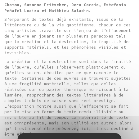
Chaton, Susanna Fritscher, Dora García, Estefanía
Peñafel Loaiza et Matthieu Saladin.
S’emparant de textes déjà existants, issus de la
littérature ou de la vie quotidienne, chacun de ces
cinq artistes travaille sur l’enjeu de l’effacement
de l’œuvre en jouant sur plusieurs paradoxes tels
que la création et la destruction, la fragilité des
supports matériels, et les phénomènes visibles et
invisibles.
La création et la destruction sont dans la finalité
de l’œuvre, qu’elles s’observent plastiquement ou
qu’elles soient déduites par ce que raconte le
texte. Certaines de ces œuvres se trouvent sujettes
à une fragilité matérielle, telles que celles
réalisées sur du papier thermique noircissant à la
lumière, rapprochant des textes littéraires à de
simples tickets de caisse sans réel prestige.
L’exposition montre aussi que l’effacement se fait
par la mise en forme du texte rendu illisible ou
invisible au fil du temps. La matérialité du texte
est omniprésente, mais son utilité est autre : alors
qu’il est censé être préservé, ici, il est destiné à
être effacé.