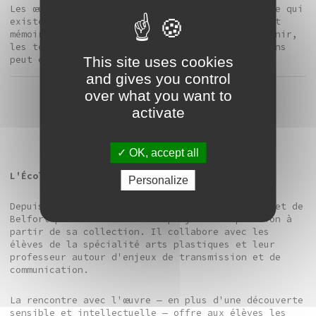
Les œuvres apparaissent dans la tension entre ce qui
existe et ce qui n’existera plus, entre oubli et
mémoire. Dans le temps de leur disparition à venir,
les textes sont toujours lisibles, mais leur sens
This site uses cookies
peut en être altéré.
and gives you control
over what you want to
activate
OK, accept all
L'École des médiateurs
Personalize
Depuis 2016, le Frac s'associe au Lycée Condorcet de
Belfort pour construire des projets d'exposition à
partir de sa collection. Il collabore avec les
élèves de la spécialité arts plastiques et leur
professeur autour d'enjeux de transmission et de
communication.
La rencontre avec l'œuvre — en plus d'une découverte
sensible et intellectuelle — offre aux élèves les