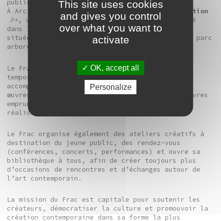
public sur tout le territoire.
This site uses cookies
À Arc-lès-Gray se trouve
La Villa / Frac-Collection
and gives you control
, un lieu dédié à l’art contemporain installé
over what you want to
dans la Villa Lamugnière, demeure de caractère
située en centre-ville, au cœur d’un magnifique parc
activate
arboré et classé.
OK, accept all
Le Frac propose un programme d’expositions
temporaires sans cesse renouvelé. Le public,
accompagné de médiateurs en salle, découvre des
Personalize
œuvres de la collection Frac, mais aussi des œuvres
empruntées à d’autres collections ou conçues et
réalisées spécifiquement pour les expositions.
Le Frac organise également des ateliers créatifs à
destination du jeune public, des rendez-vous
(conférences, concerts, performances) et ouvre sa
bibliothèque à tous, afin de créer toujours plus
d’occasions de rencontres et d’échanges autour de
l’art contemporain.
La mission du Frac est capitale pour soutenir les
créateurs, démocratiser la culture et promouvoir la
création contemporaine dans sa forme la plus