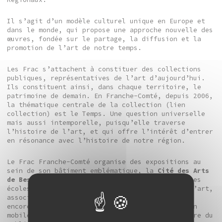
Il s’agit d’un modèle culturel unique en Europe et
dans le monde, qui propose une approche nouvelle des
œuvres, fondée sur le partage, la diffusion et la
promotion de l’art de notre temps.
Les Frac s’attachent à constituer des collections
publiques, représentatives de l’art d’aujourd’hui.
Ils constituent ainsi, dans chaque territoire, le
patrimoine de demain. En Franche-Comté, depuis 2006,
la thématique centrale de la collection (lien
collection) est le Temps. Une question universelle
mais aussi intemporelle, puisqu’elle traverse
l’histoire de l’art, et qui offre l’intérêt d’entrer
en résonance avec l’histoire de notre région.
Le Frac Franche-Comté organise des expositions au
sein de son bâtiment emblématique, la
Cité des Arts
de Besançon
. Il diffuse aussi ses œuvres dans les
écoles, chez ses partenaires (musées, centres d’art,
associations et institutions culturelles,…) ou
encore via
le Satellite
, son espace d’exposition
mobile qui a pour vocation d’aller à la rencontre du