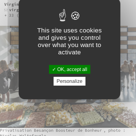
Virginie Lemarchand, adjointe de direction
virginie.lemarchand@frac-franche-comte.fr
+ 33 (0)3 81 87 87 43
This site uses cookies
and gives you control
over what you want to
activate
OK, accept all
Personalize
Privatisation Besançon Boosteur de Bonheur
, photo :
Nicolas Waltefaugle