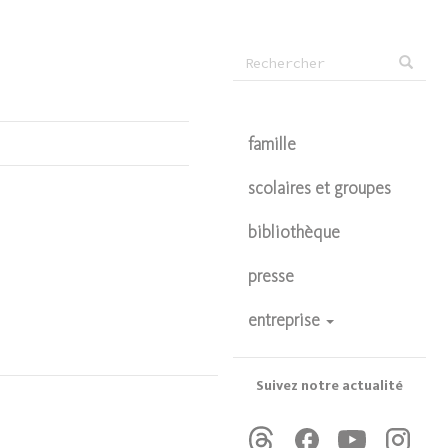
Formulaire
Rechercher
de
recherche
famille
scolaires et groupes
bibliothèque
presse
entreprise
devenir partenaire
privatisations
Suivez notre actualité