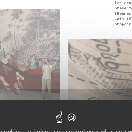
les deu
présent
(Rennes
Lait (A
propose
 cookies and gives you control over what you w