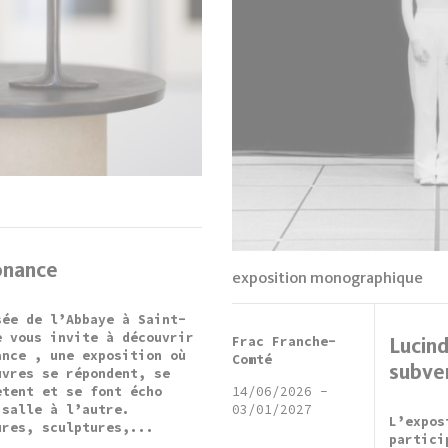
onance
exposition monographique
sée de l’Abbaye à Saint-
e vous invite à découvrir
Frac Franche-
Lucind
ance , une exposition où
Comté
subver
uvres se répondent, se
ètent et se font écho
14/06/2026
-
 salle à l’autre.
03/01/2027
L’expos
ures, sculptures,...
partici