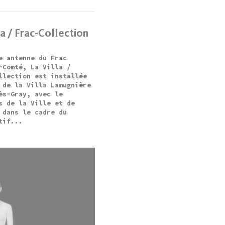
la / Frac-Collection
e antenne du Frac
-Comté, La Villa /
llection est installée
 de la Villa Lamugnière
ès-Gray, avec le
s de la Ville et de
 dans le cadre du
tif...