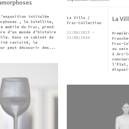
amorphoses
l’exposition intitulée
La Villa /
La Vil
orphoses , le Satellite,
Frac-Collection
ie mobile du Frac, prend
ure d’un musée d’histoire
21/06/2025
-
Premièr
elle. Dans ce cabinet de
23/08/2026
Franche
sité revisité, le
Frac-Co
eur peut découvrir des...
au sein
à Arc-l
concour
l'État,
disposi