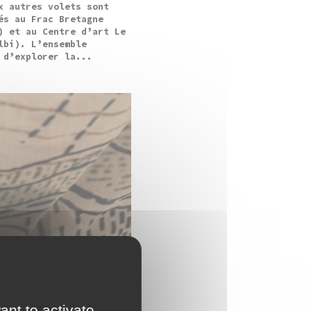
x autres volets sont
és au Frac Bretagne
) et au Centre d’art Le
lbi). L’ensemble
 d’explorer la...
ant to activate