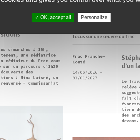
OK, accept all
Personalize
te : Traversée des
sitions
focus sur une œuvre du frac
les dimanches à 15h,
itement, une médiatrice
Frac Franche-
Stépha
un médiateur du Frac vous
Comté
d’un l
e sur un parcours d'1h30
découverte des
14/06/2026
-
itions : Nina Laisné, un
03/01/2027
Le trav
 renversé - Commissariat
relève 
suggest
fait di
évanesc
livre d
des arc
devons.