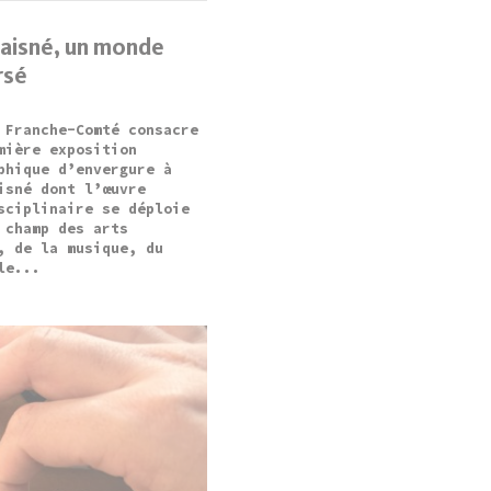
Laisné, un monde
rsé
 Franche-Comté consacre
mière exposition
phique d’envergure à
isné dont l’œuvre
sciplinaire se déploie
 champ des arts
, de la musique, du
le...