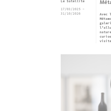
Le Satellite
Mét
17/03/2025
-
31/10/2026
Avec 
Métam
galer
l’all
natur
curio
visit