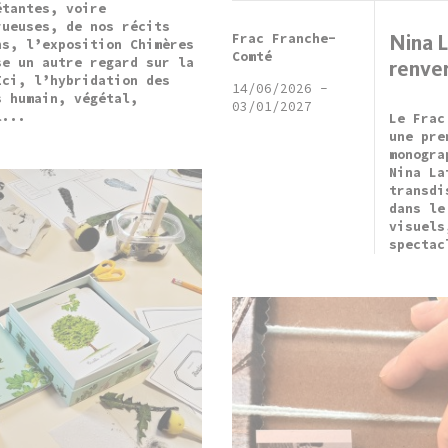
étantes, voire
rueuses, de nos récits
Frac Franche-
Nina 
ns, l’exposition Chimères
Comté
se un autre regard sur la
renve
Ici, l’hybridation des
14/06/2026
-
s humain, végétal,
03/01/2027
l...
Le Frac
une pre
monogra
Nina La
transdi
dans le
visuels
spectac