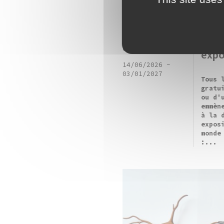
visite
Frac Franche-
Visi
Comté
expo
14/06/2026
-
03/01/2027
Tous 
gratu
ou d'
emmèn
à la 
expos
monde
:...