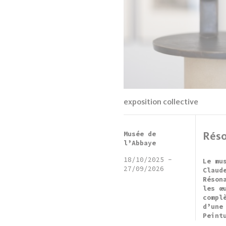
exposition collective
Musée de
Rés
l’Abbaye
18/10/2025
-
Le mu
27/09/2026
Claud
Réson
les œ
compl
d’une
Peint