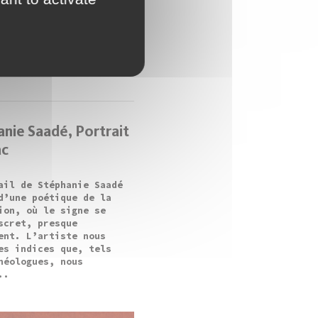
nie Saadé, Portrait
ac
ail de Stéphanie Saadé
d’une poétique de la
ion, où le signe se
scret, presque
ent. L’artiste nous
es indices que, tels
héologues, nous
..