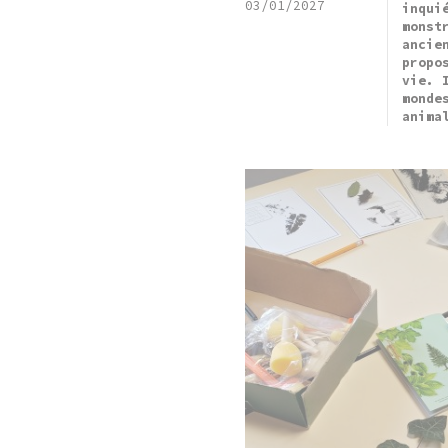
03/01/2027
inqui
monst
ancie
propo
vie. 
monde
anima