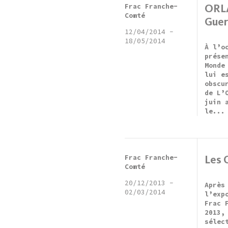
Frac Franche-
ORLA
Comté
Guer
12/04/2014
-
18/05/2014
À l’o
prése
Monde
lui e
obscu
de L’
juin 
le...
Frac Franche-
Les 
Comté
20/12/2013
-
Après
02/03/2014
l’exp
Frac 
2013,
sélec