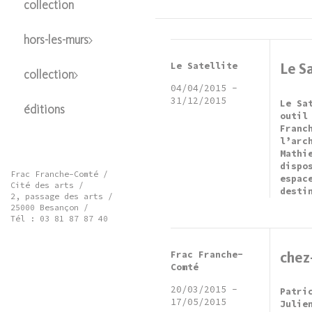
collection
hors-les-murs
Le Satellite
Le Sa
collection
04/04/2015
-
31/12/2015
Le Sa
éditions
outil
Franc
l’arc
Mathi
dispo
Frac Franche-Comté /
espac
Cité des arts /
desti
2, passage des arts /
25000 Besançon /
Tél : 03 81 87 87 40
Frac Franche-
chez
Comté
20/03/2015
-
Patri
17/05/2015
Julie