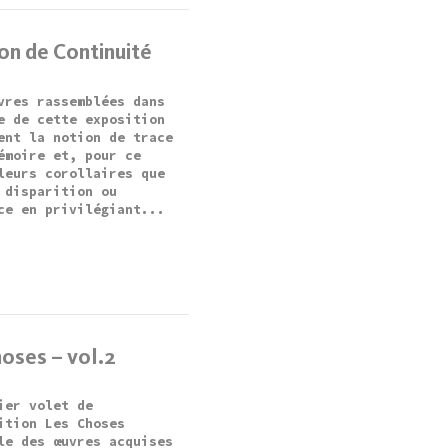
on de Continuité
vres rassemblées dans
e de cette exposition
ent la notion de trace
émoire et, pour ce
leurs corollaires que
 disparition ou
ce en privilégiant...
oses – vol.2
ier volet de
ition Les Choses
le des œuvres acquises