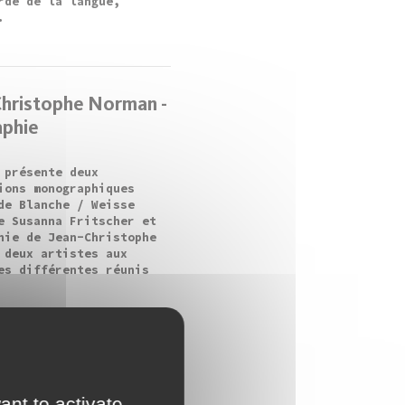
rde de la langue,
.
Christophe Norman -
aphie
 présente deux
ions monographiques
de Blanche / Weisse
e Susanna Fritscher et
hie de Jean-Christophe
 deux artistes aux
es différentes réunis
Bajevic et Emanuel
- Green Green Grass
ant to activate