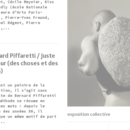
et, Cécile Meynier, Kiss
adly (école Nationale
ieure d’Arts Paris-
), Pierre-Yves Freund,
uel Régent, Pierre
r,...
rd Piffaretti / Juste
ur (des choses et des
)
est un peintre de la
ition, il s’agit sans
ste de Bernard Piffaretti
méthode se résume en
ues mots : depuis le
u des années 80, il
exposition collective
que un même motif de part
...