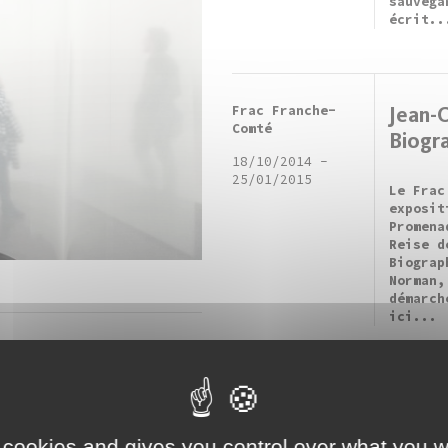
sauvega
écrit..
Frac Franche-
Jean-
Comté
Biogr
18/10/2014
-
25/01/2015
Le Frac
exposit
Promena
Reise d
Biograp
Norman,
démarch
ici...
nna Fritscher,
enade Blanche /
se Reise
Frac Franche-
Maja 
Comté
Licha 
 cookies and gives you control over what you w