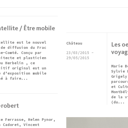
tellite / Être mobile
tellite est le nouvel
Château
Les oe
 de diffusion du Frac
voyag
he-Comté. Conçu par
23/03/2015
-
hitecte et plasticien
29/05/2015
eu Herbelin , ce
Marie B
sitif original est un
Sylvie 
e d’exposition mobile
Grigely
né à faire...
parcour
et Cult
Montbél
de la v
(du...
-robert
ce Ferrasse, Helen Pynor,
n Cadoret, Vincent