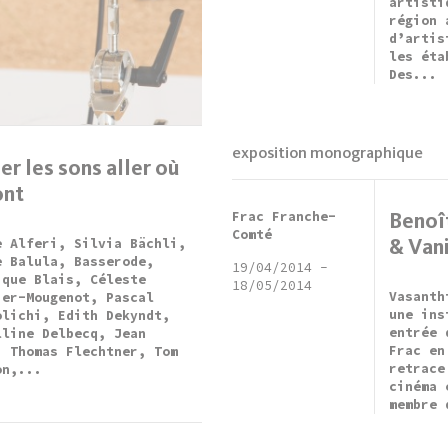
artisti
région 
d’artis
les éta
Des...
exposition monographique
er les sons aller où
ont
Frac Franche-
Benoît
Comté
& Van
e Alferi, Silvia Bächli,
e Balula, Basserode,
19/04/2014
-
ique Blais, Céleste
18/05/2014
Vasanth
ier-Mougenot, Pascal
une ins
olichi, Edith Dekyndt,
entrée 
lline Delbecq, Jean
Frac en
, Thomas Flechtner, Tom
retrace
on,...
cinéma 
membre 