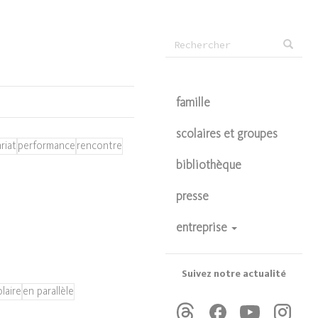
Formulaire
Rechercher
de
recherche
famille
scolaires et groupes
riat
performance
rencontre
bibliothèque
presse
entreprise
devenir partenaire
privatisations
Suivez notre actualité
laire
en parallèle