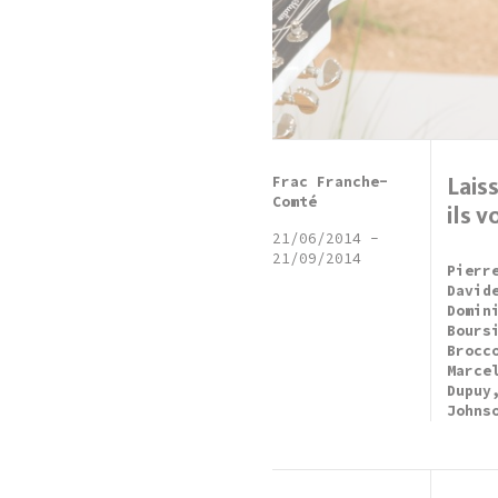
Frac Franche-
Laiss
Comté
ils v
21/06/2014
-
21/09/2014
Pierr
David
Domin
Bours
Brocc
Marce
Dupuy
Johns