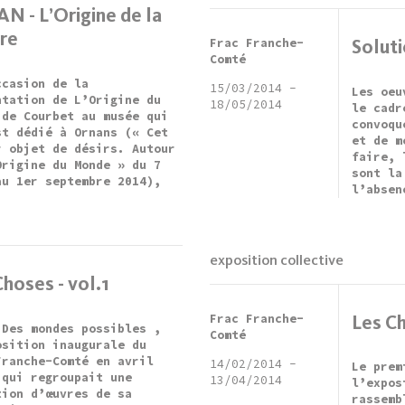
N - L’Origine de la
re
Frac Franche-
Soluti
Comté
ccasion de la
15/03/2014
-
Les oeu
ntation de L’Origine du
18/05/2014
le cadr
 de Courbet au musée qui
convoqu
st dédié à Ornans (« Cet
et de m
r objet de désirs. Autour
faire, 
Origine du Monde » du 7
sont la
au 1er septembre 2014),
l’absen
exposition collective
Choses - vol.1
Frac Franche-
Les Ch
 Des mondes possibles ,
Comté
osition inaugurale du
Franche-Comté en avril
14/02/2014
-
Le prem
 qui regroupait une
13/04/2014
l’expos
tion d’œuvres de sa
rassemb