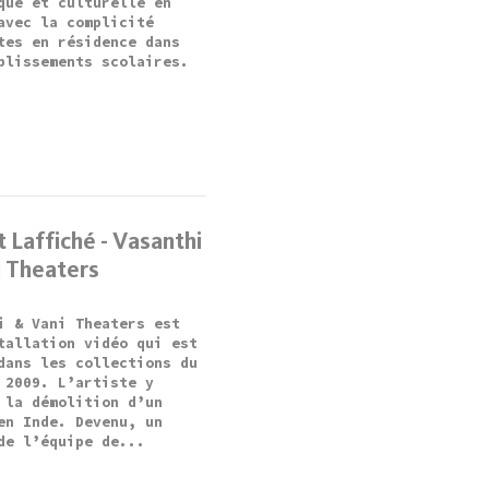
que et culturelle en
avec la complicité
tes en résidence dans
blissements scolaires.
 Laffiché - Vasanthi
i Theaters
i & Vani Theaters est
tallation vidéo qui est
dans les collections du
 2009. L’artiste y
 la démolition d’un
en Inde. Devenu, un
de l’équipe de...