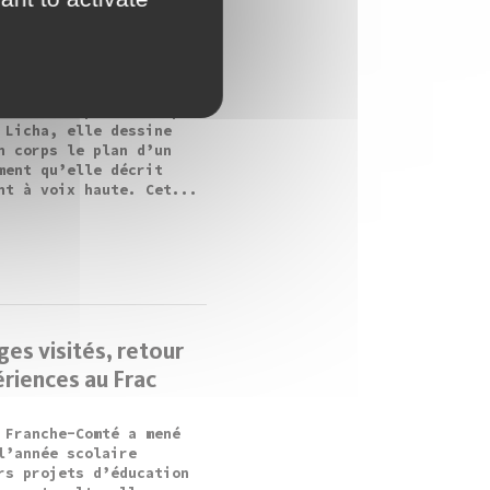
ome
o Green Green Grass of
ntre Maja Bajevic
nt un champ. Filmée par
 Licha, elle dessine
n corps le plan d’un
ment qu’elle décrit
nt à voix haute. Cet...
es visités, retour
riences au Frac
 Franche-Comté a mené
l’année scolaire
rs projets d’éducation