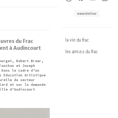
newsletter
uvres du Frac
la vie du frac
ent à Audincourt
les ami.e.s du frac
ourget, Robert Breer,
Soumettre
Fanchon et Joseph
 Dans le cadre d’un
s Education Artistique
urelle du secteur
iard et sur la demande
ille d’Audincourt