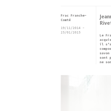
Frac Franche-
Jean
Comté
Rive
19/11/2014
-
25/01/2015
Le Fr
acqui
il s’
compo
savon
sont 
ne so