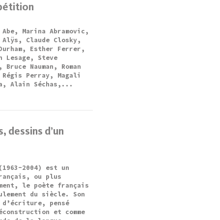
étition
 Abe, Marina Abramovic,
 Alÿs, Claude Closky,
Durham, Esther Ferrer,
n Lesage, Steve
, Bruce Nauman, Roman
 Régis Perray, Magali
a, Alain Séchas,...
, dessins d’un
(1963-2004) est un
rançais, ou plus
ment, le poète français
ulement du siècle. Son
 d’écriture, pensé
éconstruction et comme