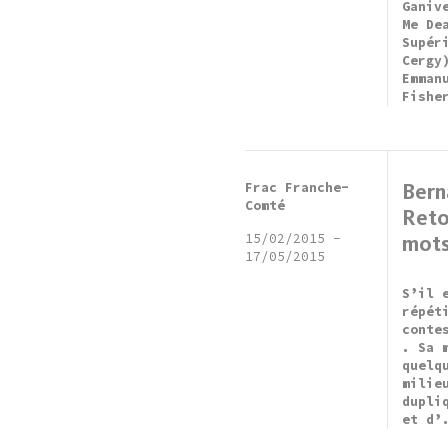
Ganiv
Me De
Supér
Cergy
Emman
Fishe
Frac Franche-
Berna
Comté
Reto
15/02/2015
-
mots
17/05/2015
S’il 
répét
conte
. Sa 
quelq
milie
dupli
et d’