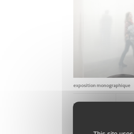
exposition monographique
Frac Franche-
Susa
Comté
Prom
18/10/2014
-
Weis
25/01/2015
This site uses