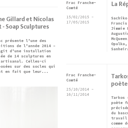
Frac Franche-
La Rép
Comté
15/02/2015
-
ne Gillard et Nicolas
Sachiko
17/05/2015
Francis
t - Soap Sculptures
Jimmie 
Augusti
McQueen
ac présente l’une des
Opalka,
sitions de l’année 2014 –
Sanheir
agit d’une installation
sée de 14 sculptures en
 artisanal. Celles-ci
posées sur des socles qui
nt en fait que leur...
Frac Franche-
Tarkos
Comté
poète
25/10/2014
-
16/11/2014
Tarkos 
poète f
précisé
du basc
travail
comme d