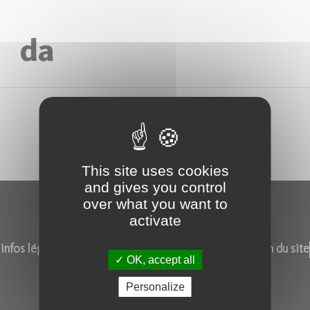
da
This site uses cookies
and gives you control
over what you want to
activate
infos légales
contacts
marchés et offres d'emploi
plan du site
OK, accept all
la vie du frac
les ami.e.s du frac
Personalize