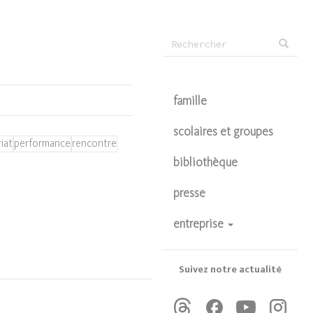
Formulaire
Rechercher
de
recherche
famille
scolaires et groupes
iat
performance
rencontre
bibliothèque
presse
entreprise
devenir partenaire
privatisations
Suivez notre actualité