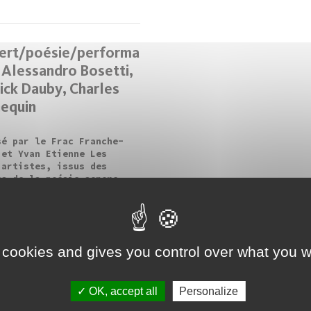
ert/poésie/performa
- Alessandro Bosetti,
ick Dauby, Charles
equin
sé par le Frac Franche-
 et Yvan Etienne Les
 artistes, issus des
rs de la poésie sonore,
 musique expérimentale,
improvisation
roacoustique, mêleront
 sons...
 cookies and gives you control over what you w
« premier
‹ précédent
1
2
3
4
OK, accept all
Personalize