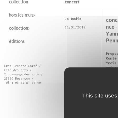
concert
collection
hors-les-murs
La Rodia
conc
nce 
11/01/2012
collection
Yann
Penn
éditions
Propo
Comté
trois
Frac Franche-Comté /
unive
Cité des arts /
de la
2, passage des arts /
de lʼ
25000 Besançon /
élect
Tél : 03 81 87 87 40
leurs
This site uses