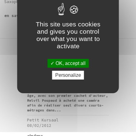
Saxophone Quartet…
en savoir plus sur Richard Glover…
This site uses cookies
and gives you control
over what you want to
activate
cinéma
OK, accept all
Séance spéciale : Melvil
Poupaud
Personalize
Projections suivies d'une rencontre
avec l'artiste. Dès son plus jeune
âge, avec son premier cachet d’acteur,
Melvil Poupaud à acheté une caméra
afin de réaliser seul divers courts-
métrages dans...
Petit Kursaal
08/02/2012