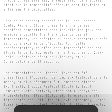
unique où les attentes, l’imagination de l’auditeur
ainsi que la temporalité d’écoute sont flexibles et
entièrement individuelles.
Lors de ce concert proposé par le Frac Franche-
Comté, Richard Glover présentera une de ses
dernières compositions dans laquelle les jeux des
musiciens oscillent entre indépendances et
interactions, une création où chaque spectateur crée
sa propre expérience d’écoute. Pour cette
représentation, sa pièce sera interprétée par des
étudiants de Sonic, master en art sonores du Quai-
Ecole Supérieure d’Art de Mulhouse, et du
Conservatoire de Strasbourg.
Les compositions de Richard Glover ont été
présentées à l’occasion de nombreux festival dans le
monde, et plus récemment à : Composers Kitchen
(Montreal), Ergodos Festival (Dublin), Seoul
Computer Music Festival, MicroFest (Surrey) and
Projektatelier Staab (Cologne). Sa musique a été
interpretée par Rolf Hind et David Alberman, Quator
Bozzini, Psappha, Smith Quartet, Scottish Ensemble,
Jack Quartet, Goldberg Ensemble, Gemini, Apollo