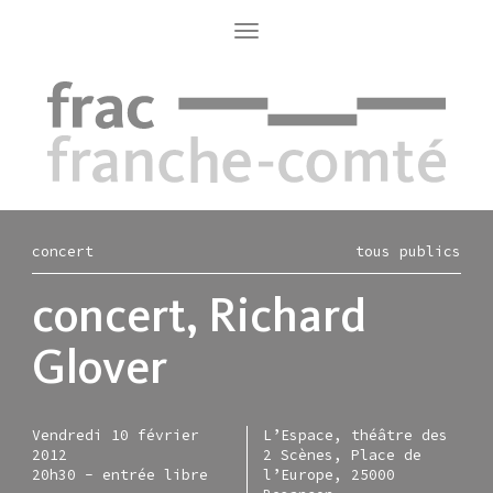
Aller
au
Toggle
navigation
contenu
principal
concert
tous publics
concert, Richard
Glover
Vendredi 10 février
L’Espace, théâtre des
2012
2 Scènes, Place de
20h30 - entrée libre
l’Europe, 25000