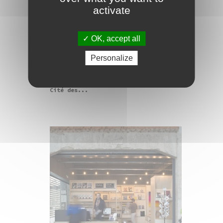
L'auteur Théo Casciani
activate
en résidence d'écriture
au Frac
OK, accept all
L'auteur Théo Casciani est invité par
Personalize
le Frac pour une résidence d'écriture,
dans le cadre de la préparation d'une
édition, à paraître en 2023 pour les
10 ans de l'installation du Frac à la
Cité des...