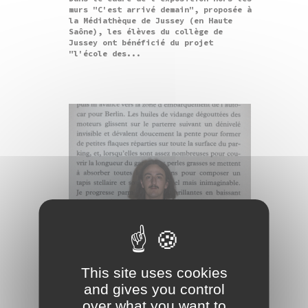
murs "C'est arrivé demain", proposée à
la Médiathèque de Jussey (en Haute
Saône), les élèves du collège de
Jussey ont bénéficié du projet
"l'école des...
This site uses cookies
and gives you control
08/06/2021
over what you want to