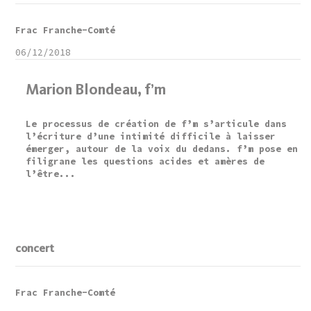
Frac Franche-Comté
06/12/2018
Marion Blondeau, f’m
Le processus de création de f’m s’articule dans
l’écriture d’une intimité difficile à laisser
émerger, autour de la voix du dedans. f’m pose en
filigrane les questions acides et amères de
l’être...
concert
Frac Franche-Comté