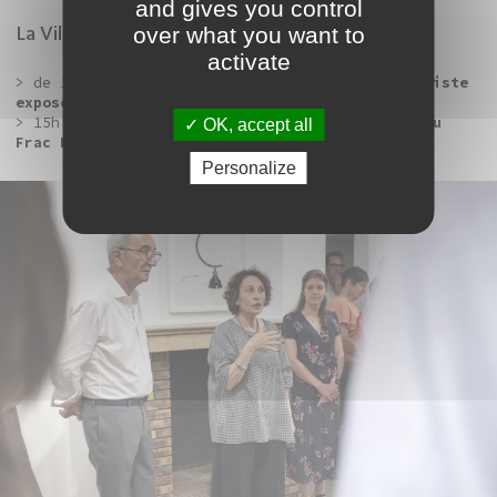
and gives you control
over what you want to
La Villa, Arc-lès-Gray
activate
> de 14h à 17h :
échange avec Sarah Ritter, artiste
exposée
- en continu
> 15h :
conférence : origines et singularités du
OK, accept all
Frac Franche-Comté
- durée : 1h
Personalize