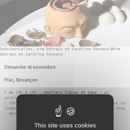
Substantielles, Kim Détraux et Carolina Fonseca
©Kim
Détraux et Carolina Fonseca
Dimanche 16 novembre
Frac, Besançon
> de 14h à 18h :
ateliers libres et jeux
- en
continu
> 15h :
traversée des expositions
Une pierre sous la
langue
,
Je rumeur, nous vacarme
et
The Swarming Song
- durée : 1h
This site uses cookies