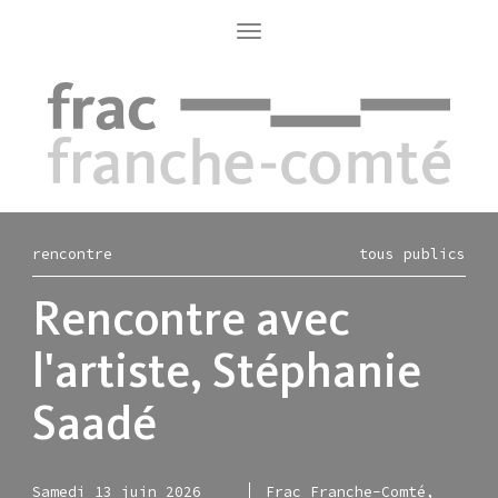
Aller
au
Toggle
navigation
contenu
principal
rencontre
tous publics
Rencontre avec
l'artiste, Stéphanie
Saadé
Samedi 13 juin 2026
Frac Franche-Comté,