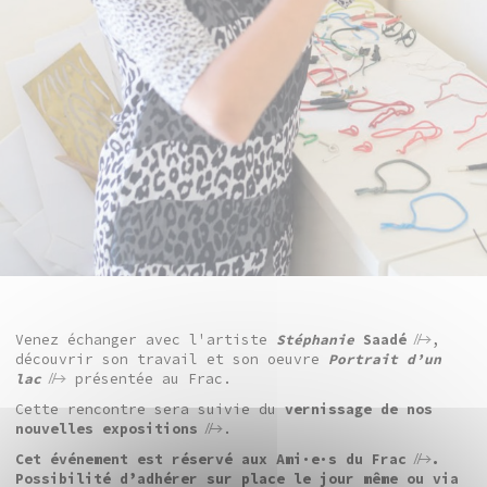
Venez échanger avec l'artiste
Stéphanie
Saadé
,
découvrir son travail et son oeuvre
Portrait d’un
lac
présentée au Frac.
Cette rencontre sera suivie du
vernissage de nos
nouvelles expositions
.
Cet événement est réservé aux
Ami·e·s du Frac
.
Possibilité d’adhérer sur place le jour même ou via