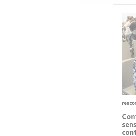
renco
Con
sens
con