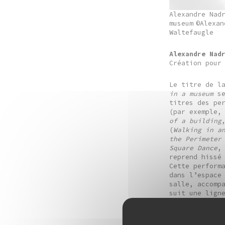
Alexandre Nad
museum
©Alexan
Waltefaugle
Alexandre Nad
Création pour
Le titre de l
in a museum
se
titres des pe
(par exemple
of a building
(
Walking in a
the Perimeter
Square Dance
,
reprend hissé
Cette performa
dans l’espace 
salle, accompa
suit une ligne 
à interagir a
évoquant tour
l’équilibre, 