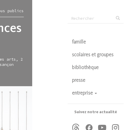
ous publics
Formulaire
nces
Rechercher
de
recherche
famille
scolaires et groupes
es arts, 2
sançon
bibliothèque
presse
entreprise
devenir partenaire
privatisations
Suivez notre actualité