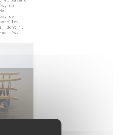
cié… Autant
és, en
de
on, de
porelles,
s, dont il
rosités.