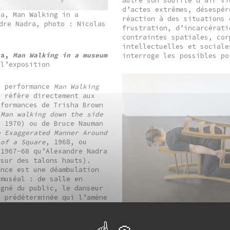
autre son souffle d’air vi
d’actes extrêmes, désespér
ra, Man Walking in a
réaction à des situations 
dre Nadra, photo : Nicolas
frustration, d’incarcérati
contraintes spatiales, cor
intellectuelles et sociale
ra,
Man Walking in a museum
interroge les possibles po
 l’exposition
a performance
Man Walking
 réfère directement aux
rformances de Trisha Brown
,
Man walking down the side
, 1970) ou de Bruce Nauman
n Exaggerated Manner Around
 of a Square
, 1968, ou
 1967-68 qu’Alexandre Nadra
 sur des talons hauts).
nce est une déambulation
muséal : de salle en
gné du public, le danseur
prédéterminée qui l’amène
vec certaines oeuvres
 à tour la suspension,
la chute, l’effondrement,