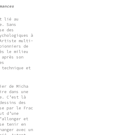
mances
t lié au
e. Sans
se des
ychologiques à
Artiste multi-
pionniers de
ès le milieu
 après son
es
 technique et
ier de Micha
ire dans une
e. C’est là
dessins des
se par le Frac
ut d’une
’allonger et
se tenir en
hanger avec un