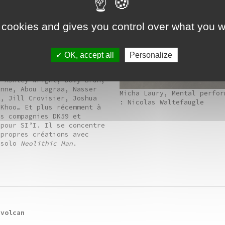
e rapprochement.
 cookies and gives you control over what you w
lexandre Nadra
vit et
aris. Il se forme au
à Nantes (2012) puis à
17) et intègre ensuite le
OK, accept all
Personalize
 du CNSMD de Lyon. Il
uis avec de nombreux
: Ashley Wright, Davy Brun,
anne, Abou Lagraa, Nasser
Micha Laury, Mental perfor
t, Jill Crovisier, Joshua
: Nicolas Waltefaugle
 Khoo… Et plus récemment à
es compagnies DK59 et
 pour SI’I. Il se concentre
propres créations avec
 solo
Neolithic Man
.
 volcan