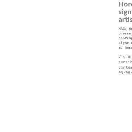
Horo
sign
arti
MAG/ A
presse
contem
signe 
au has
Visio
sensi
conte
09/06