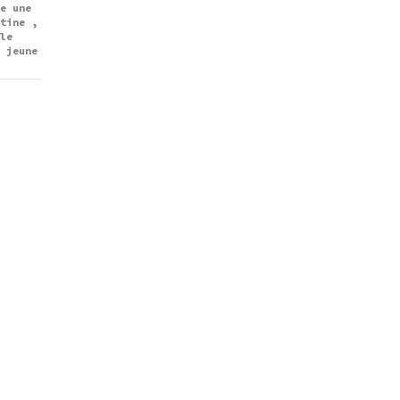
e une
tine ,
le
 jeune