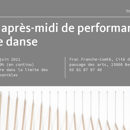
t
après-midi de performa
e danse
itions
ac
les-murs
ction
juin 2021
Frac Franche-Comté, Cité d
ce moment
iment
rac en région
entation
9h (en continu)
passage des arts, 25000 Be
re dans la limite des
03 81 87 87 40
nir
-restaurant
e en ligne
igne
ponibles
sées
irie
tellite
tique d'acquisitions
sentiel
allette lefever
s
nisation
allette zarka