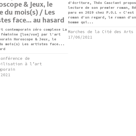
scope & Jeux, le
d’écriture, Théo Casciani propos
lecture de son premier roman, Ré
e du mois(s) / Les
paru en 2019 chez P.O.L « C’est 
roman d’un regard, le roman d’un
stes face... au hasard
homme qui...
rt contemporain zéro complexe La
Marches de la Cité des Arts
 féminine [lue/vue] par l’art
17/06/2021
porain Horoscope & Jeux, le
du mois(s) Les artistes face...
ard
conférence de
bilisation à l’art
mporain
/2021