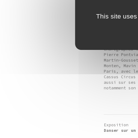
le contact, l
This site uses
Né en 1995,
A
travaille à P
conservatoire 
Lyon (2013-20
Junior Ballet
travaille dep
chorégraphes 
Pierre Pontvi
Martin-Gousse
Monten, Mavin
Paris, avec l
Cassus Circus
aussi sur ses 
notamment son
Exposition
Danser sur un