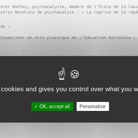
idier Mathey, psychanalyste, membre de l’École de la Cau
iation Mondiale de psychanalyse : « La reprise de la rép
 de :
 Inspecteur en Arts plastique de l’Éducation Nationale :
laume, professeure agrégée de philosophie : « La répétit
ron, psychanalyste, membre de l’École de la Cause Freudi
 Mondiale de Psychanalyse : « Encore, encore! »
 cookies and gives you control over what you w
a, directrice du Frac Franche-Comté : visite guidée de l
OK, accept all
Personalize