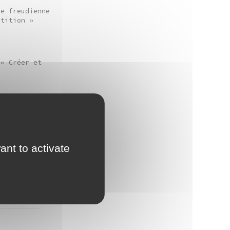
se freudienne
étition »
 « Créer et
ion en
enne et de
ant to activate
’exposition
La