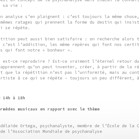
s sa vie :
en analyse s’en plaignent : c’est toujours la même chose
 mêmes ratages qui prennent la forme du destin qui insis
ui se répète.
étition peut aussi bien satisfaire : on recherche alors 
– c’est l’addiction, les même repères qui font nos certi
es qui font notre « bonheur ».
, est-ce reproduire ? Est-ce vraiment l’éternel retour d
 apprennent qu’on peut inventer, créer, à partir de la r
nt que la répétition n’est pas l’uniformité, mais au con
artiste à ce qui se répète – toujours un peu différent, 
e 14h à 18h
ermèdes musicaux en rapport avec le thème
Adélaïde Ortega, psychanalyste, membre de l’École de la 
 de l’Association Mondiale de psychanalyse