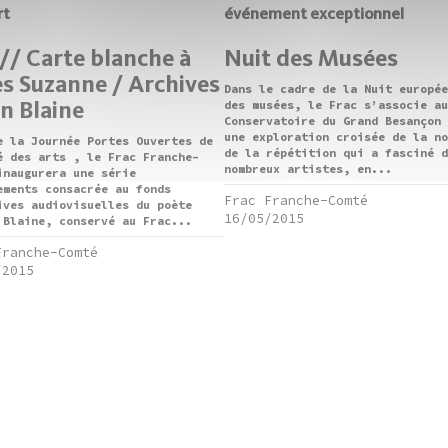
rt
événement exceptionnel
// Carte blanche à
Nuit des Musées
es Suzanne / Archives
Dans le cadre de la Nuit europée
en Blaine
des musées, le Frac s’associe au
Conservatoire du Grand Besançon 
une exploration croisée de la no
e la Journée Portes Ouvertes de
de la répétition qui a fasciné d
é des arts , le Frac Franche-
nombreux artistes, en...
inaugurera une série
ements consacrée au fonds
Frac Franche-Comté
ives audiovisuelles du poète
16/05/2015
 Blaine, conservé au Frac...
Franche-Comté
/2015