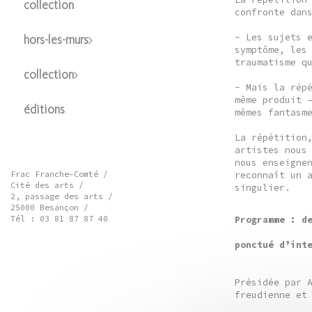
collection
confronte dan
- Les sujets 
hors-les-murs
symptôme, les
traumatisme q
collection
- Mais la rép
même produit 
éditions
mêmes fantasm
La répétition
artistes nous
nous enseigne
reconnaît un 
Frac Franche-Comté /
Cité des arts /
singulier.
2, passage des arts /
25000 Besançon /
Programme : d
Tél : 03 81 87 87 40
ponctué d’int
Présidée par 
freudienne et