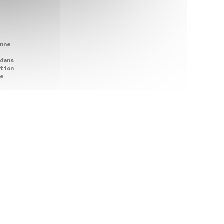
nne
dans
tion
e