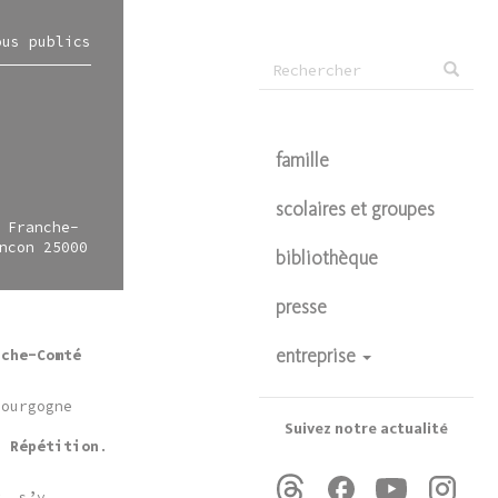
ous publics
Formulaire
Rechercher
de
recherche
famille
scolaires et groupes
 Franche-
ncon 25000
bibliothèque
presse
nche-Comté
entreprise
devenir partenaire
Bourgogne
privatisations
a
Suivez notre actualité
a Répétition
.
t, s’y