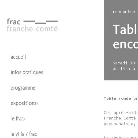
Aller
au
rencontre
contenu
principal
Tabl
enc
expos
le fr
hors-
colle
accueil
Samedi 18 
en 
bât
le f
prés
de 14 h à 
infos pratiques
à ve
café
cart
en l
pas
libra
le sa
poli
programme
l’es
la m
prêt
Table ronde p
orga
la m
expositions
Cet après-mid
Franche-Comté
le frac
psychanalyse,
la villa / frac-
La répétition