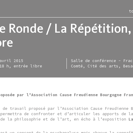
t
e Ronde / La Répétition,
ore
itions
ac
les-murs
ction
avril 2015
Salle de conférence - Frac
ce moment
iment
rac en région
entation
18 h, entrée libre
Comté, Cité des arts, Besa
nir
-restaurant
e en ligne
igne
sées
irie
tellite
tique d'acquisitions
sentiel
allette lefever
s
roposée par l’Association Cause Freudienne Bourgogne Fra
nisation
allette zarka
i de travail proposé par l’Association Cause Freudienne 
 permettra de confronter et d’articuler les apports de l
 de la philosophie et de l’art, en écho à l’exposition
L
 est un concept de la psychanalyse mais chacun la connaî