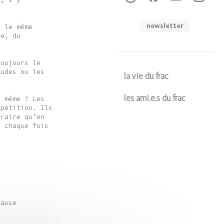
newsletter
, le même
te, du
toujours le
tudes ou les
la vie du frac
u même ? Les
les ami.e.s du frac
épétition. Ils
traire qu’on
Soumettre
à chaque fois
Cause