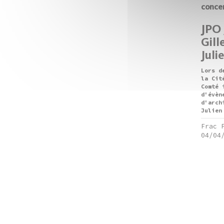
conce
JPO 
Gill
Juli
Lors d
la Cit
Comté 
d'évèn
d'arch
Julien
Frac 
04/04