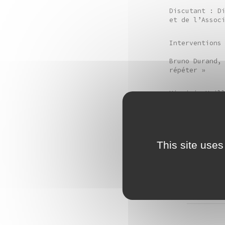
Discutant : D
et de l’Assoc
Interventions
Bruno Durand,
répéter »
Virginie Vuil
philosophie »
Thierry Vigne
l’Association
This site uses
Sylvie Zavatt
Répétition