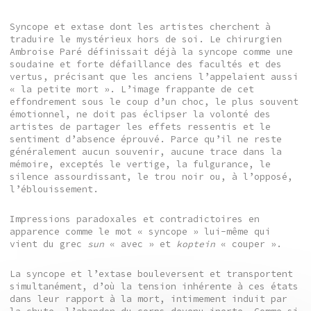
Syncope et extase dont les artistes cherchent à
traduire le mystérieux hors de soi. Le chirurgien
Ambroise Paré définissait déjà la syncope comme une
soudaine et forte défaillance des facultés et des
vertus, précisant que les anciens l’appelaient aussi
« la petite mort ». L’image frappante de cet
effondrement sous le coup d’un choc, le plus souvent
émotionnel, ne doit pas éclipser la volonté des
artistes de partager les effets ressentis et le
sentiment d’absence éprouvé. Parce qu’il ne reste
généralement aucun souvenir, aucune trace dans la
mémoire, exceptés le vertige, la fulgurance, le
silence assourdissant, le trou noir ou, à l’opposé,
l’éblouissement.
Impressions paradoxales et contradictoires en
apparence comme le mot « syncope » lui-même qui
vient du grec
sun
« avec » et
koptein
« couper ».
La syncope et l’extase bouleversent et transportent
simultanément, d’où la tension inhérente à ces états
dans leur rapport à la mort, intimement induit par