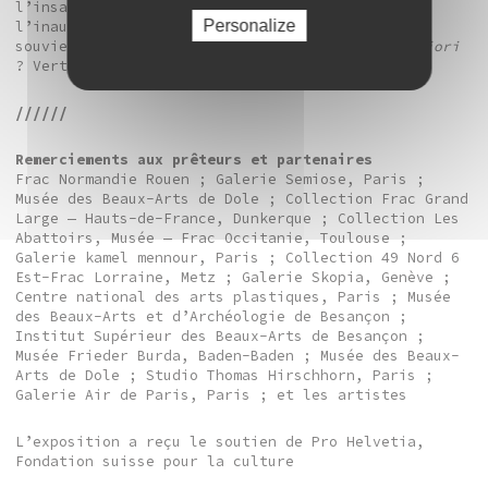
l’insaisissable, de l’irreprésentable, de
Personalize
l’inaudible et de l’indicible. Ce dont on ne se
souvient pas ou que l’on ne perçoit qu’
a posteriori
? Vertiges du temps.
//////
Remerciements aux prêteurs et partenaires
Frac Normandie Rouen ; Galerie Semiose, Paris ;
Musée des Beaux-Arts de Dole ; Collection Frac Grand
Large — Hauts-de-France, Dunkerque ; Collection Les
Abattoirs, Musée — Frac Occitanie, Toulouse ;
Galerie kamel mennour, Paris ; Collection 49 Nord 6
Est-Frac Lorraine, Metz ; Galerie Skopia, Genève ;
Centre national des arts plastiques, Paris ; Musée
des Beaux-Arts et d’Archéologie de Besançon ;
Institut Supérieur des Beaux-Arts de Besançon ;
Musée Frieder Burda, Baden-Baden ; Musée des Beaux-
Arts de Dole ; Studio Thomas Hirschhorn, Paris ;
Galerie Air de Paris, Paris ; et les artistes
L’exposition a reçu le soutien de Pro Helvetia,
Fondation suisse pour la culture