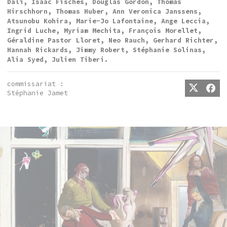
Dalí, Isaac Fisches, Douglas Gordon, Thomas
Hirschhorn, Thomas Huber, Ann Veronica Janssens,
Atsunobu Kohira, Marie-Jo Lafontaine, Ange Leccia,
Ingrid Luche, Myriam Mechita, François Morellet,
Géraldine Pastor Lloret, Neo Rauch, Gerhard Richter,
Hannah Rickards, Jimmy Robert, Stéphanie Solinas,
Alia Syed, Julien Tiberi.
commissariat :
Stéphanie Jamet