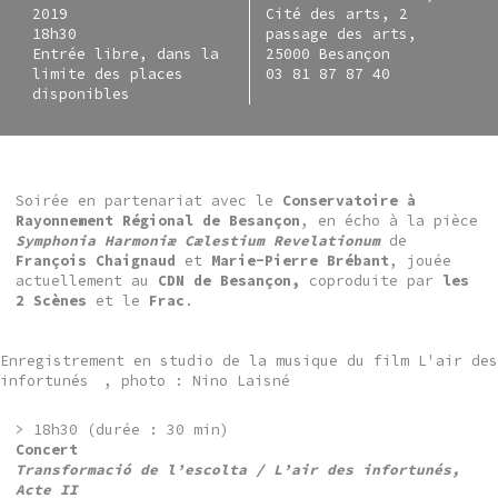
2019
Cité des arts, 2
18h30
passage des arts,
Entrée libre, dans la
25000 Besançon
limite des places
03 81 87 87 40
disponibles
Soirée en partenariat avec le
Conservatoire à
Rayonnement Régional de Besançon
, en écho à la pièce
Symphonia Harmoniæ Cælestium Revelationum
de
François Chaignaud
et
Marie-Pierre Brébant
, jouée
actuellement au
CDN de Besançon
,
coproduite par
les
2 Scènes
et le
Frac
.
Enregistrement en studio de la musique du film L'air des
infortunés
, photo : Nino Laisné
> 18h30 (durée : 30 min)
Concert
Transformació de l’escolta / L’air des infortunés,
Acte II