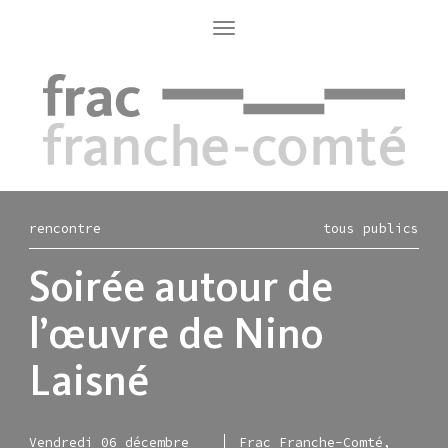
Aller
au
Toggle
navigation
contenu
principal
rencontre
tous publics
Soirée autour de
l’œuvre de Nino
Laisné
Vendredi 06 décembre
Frac Franche-Comté,