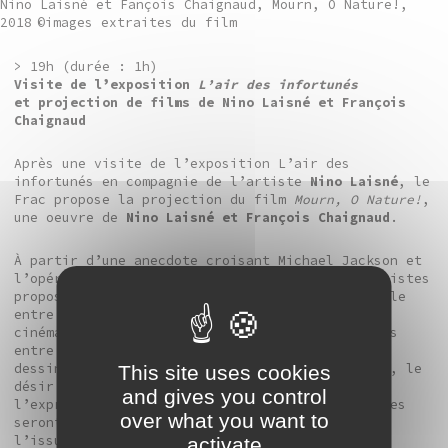
Nino Laisné et Fançois Chaignaud, Mourn, O Nature!,
2018
©images extraites du film
> 19h (durée : 1h)
Visite de l’exposition
L’air des infortunés
et projection de films de Nino Laisné et François
Chaignaud
Après une visite de l’exposition L’air des
infortunés en compagnie de l’artiste
Nino Laisné
, le
Frac propose la projection du film
Mourn, O Nature!
,
une oeuvre de
Nino Laisné
et
François Chaignaud
.
À partir d’une anecdote croisant Michael Jackson et
l’opéra Werther de Jules Massenet, les deux artistes
proposent un film dans une esthétique qui oscille
entre opéra et pop, clip et fantasmagorie
cinématographique. Des traits communs inattendus
entre le Roi de la Pop et le jeune Werther se
dessinent : une même fascination pour la nature, le
This site uses cookies
désir de revisiter des légendes ancestrales et
and gives you control
l’expression d’un désarroi amoureux. Les artistes
over what you want to
seront présents pour échanger avec le public à
l’issue de la projection.
activate