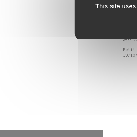
201
This site uses
Le Fon
de Fra
des be
tout a
cycle 
et/ou.
Petit
19/10