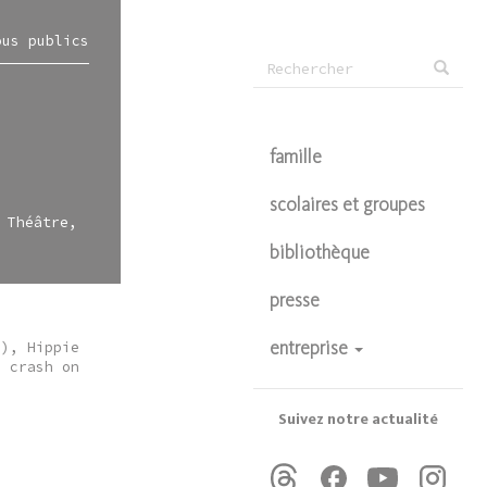
ous publics
Formulaire
Rechercher
de
recherche
famille
scolaires et groupes
 Théâtre,
bibliothèque
presse
’), Hippie
entreprise
o crash on
devenir partenaire
privatisations
Suivez notre actualité