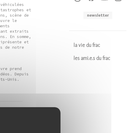
 véhiculées
atastrophes et
ons, scène de
newsletter
euvre le
ments
lant extraits
ons. En somme,
niprésente et
la vie du frac
ts de notre
les ami.e.s du frac
uvre prend
Soumettre
idéos. Depuis
ats-Unis.
rie