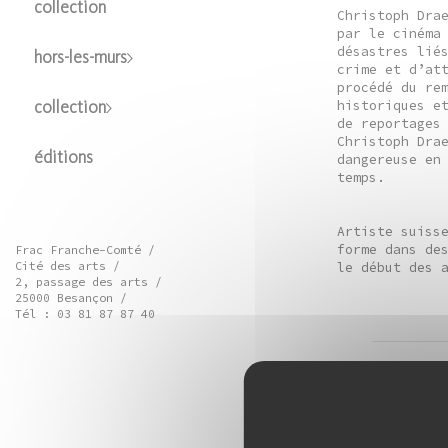
collection
Christoph Dra
par le cinéma
désastres lié
hors-les-murs
crime et d’at
procédé du re
historiques e
collection
de reportages
Christoph Dra
éditions
dangereuse en
temps.
Artiste suiss
forme dans de
Frac Franche-Comté /
le début des 
Cité des arts /
2, passage des arts /
25000 Besançon /
Tél : 03 81 87 87 40
ciném
Séan