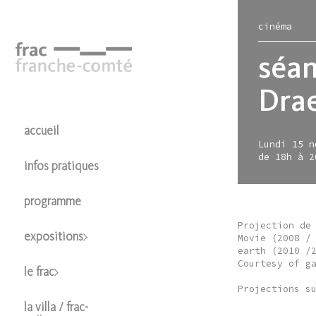
Aller
au
cinéma
contenu
principal
séan
Dra
expos
le fr
hors-
colle
accueil
Lundi 15 n
en 
bât
le f
prés
de 18h à 2
infos pratiques
à ve
café
cart
en l
pas
libra
le sa
poli
programme
l’es
la m
prêt
Projection de
orga
la m
expositions
Movie (2008 /
earth (2010 /
Courtesy of g
le frac
Projections s
la villa / frac-