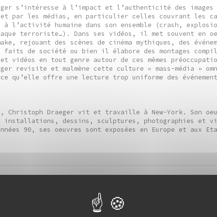
eger s’intéresse à l’impact et l’authenticité des images
 et par les médias, en particulier celles couvrant les c
s à l’activité humaine dans son ensemble (crash, explosi
taque terroriste…). Dans ses vidéos, il met souvent en o
make, rejouant des scènes de cinéma mythiques, des événe
t faits de société ou bien il élabore des montages compi
 et vidéos en tout genre autour de ces mêmes préoccupati
eger revisite et malmène cette culture « mass-média » om
 ce qu’elle offre une lecture trop uniforme des événemen
e, Christoph Draeger vit et travaille à New-York. Son oe
s installations, dessins, sculptures, photographies et v
années 90, ses oeuvres sont exposées en Europe et aux Et
a
cinéma
ces spéciales
séance spéciale : Valé