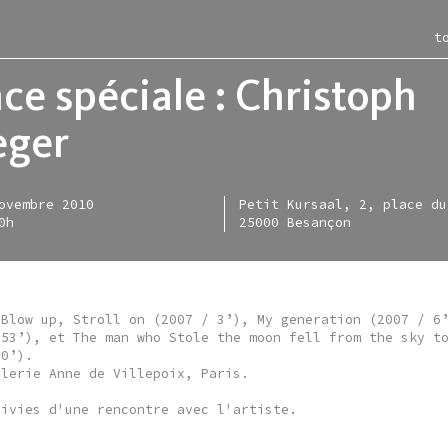
t
ce spéciale : Christoph
eger
itions
ac
les-murs
ction
ovembre 2010
Petit Kursaal, 2, place du
ce moment
iment
rac en région
entation
0h
25000 Besançon
nir
-restaurant
e en ligne
igne
sées
irie
tellite
tique d'acquisitions
sentiel
allette lefever
s
 Blow up, Stroll on (2007 / 3’), My generation (2007 / 6
nisation
allette zarka
 53’), et The man who Stole the moon fell from the sky t
20’).
alerie Anne de Villepoix, Paris.
uivies d'une rencontre avec l'artiste.