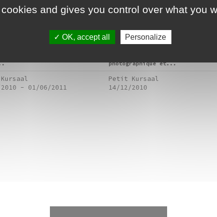
0/2011
Jouve
 cookies and gives you control over what you w
ds régional d'art contemporain
Projection de Grand littoral (20
nche-Comté et l'Ecole régionale
20’), Repérages : Place des fête
OK, accept all
Personalize
aux-arts de Besançon proposent
(2009 / 17’). Projections suivie
u long de la saison 2010/2011 un
d'une rencontre avec l'artiste.
de projection d'oeuvres vidéo
Valérie Jouve développe une oeuv
..
photographique et...
 Kursaal
Petit Kursaal
/2010
-
01/06/2011
14/12/2010