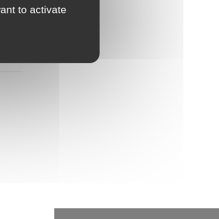
ant to activate
03 /
s
s
re