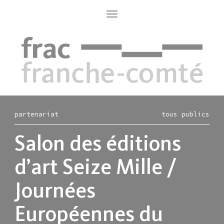
Aller
au
Toggle
navigation
contenu
principal
partenariat
tous publics
Salon des éditions
d’art Seize Mille /
Journées
Européennes du