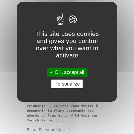
This site uses cookies
and gives you control
over what you want to
activate
visite
Visite botanique /
OK, accept all
Derniers jours des
Personalize
expositions
À l’occasion de cette dernière journée
d’ouverture de l'exposition de Lois
Weinberger , le Frac vous invite à
découvrir la flore spontanée des
abords du Frac et du Wild Cube par
Yorick Ferrez ,...
Frac Franche-Comté