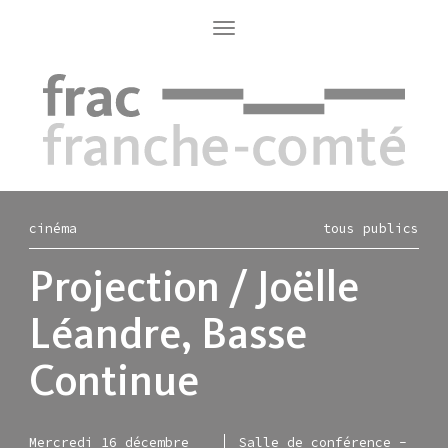
Aller
au
Toggle
navigation
contenu
principal
cinéma
tous publics
Projection / Joëlle
Léandre, Basse
Continue
Mercredi 16 décembre
Salle de conférence -