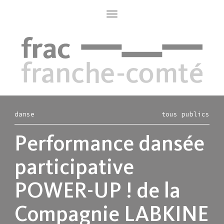
Aller
au
Toggle
navigation
contenu
principal
danse
tous publics
Performance dansée
participative
POWER-UP ! de la
Compagnie LABKINE