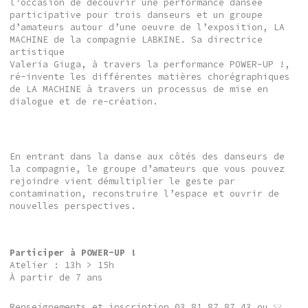
l’occasion de découvrir une performance dansée
participative pour trois danseurs et un groupe
d’amateurs autour d’une oeuvre de l’exposition, LA
MACHINE de la compagnie LABKINE. Sa directrice
artistique
Valeria Giuga, à travers la performance POWER-UP !,
ré-invente les différentes matières chorégraphiques
de LA MACHINE à travers un processus de mise en
dialogue et de re-création.
En entrant dans la danse aux côtés des danseurs de
la compagnie, le groupe d’amateurs que vous pouvez
rejoindre vient démultiplier le geste par
contamination, reconstruire l’espace et ouvrir de
nouvelles perspectives.
Participer à POWER-UP !
Atelier : 13h > 15h
À partir de 7 ans
Renseignements et inscription 03 81 87 87 43 ou