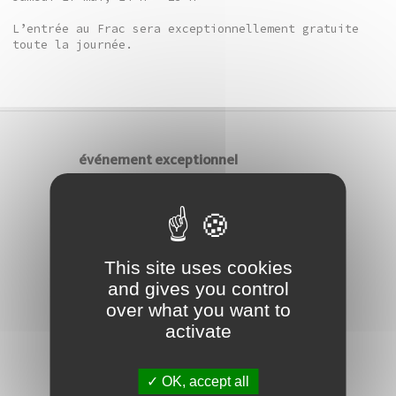
L’entrée au Frac sera exceptionnellement gratuite
toute la journée.
événement exceptionnel
Nocturne étudiants
Le Frac ouvrira exceptionnellement ses
portes pour une nocturne étudiants
organisée par la BAF (fédération des
This site uses cookies
associations étudiantes bisontines),
dans une volonté de faciliter l’accès
and gives you control
à la culture...
over what you want to
Frac Franche-Comté
activate
25/03/2014
partenariat
OK, accept all