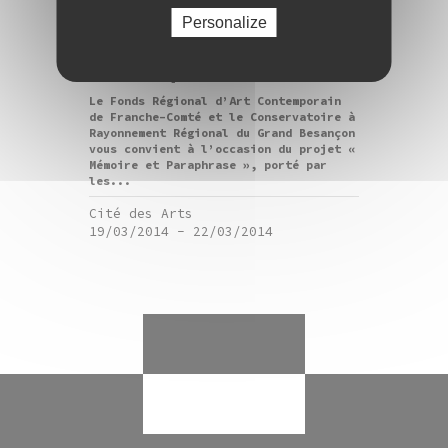
Mémoire et Paraphrase,
Personalize
quatre jours pour libérer
la musique
Le Fonds Régional d’Art Contemporain
de Franche-Comté et le Conservatoire à
Rayonnement Régional du Grand Besançon
vous convient à l’occasion du projet «
Mémoire et Paraphrase », porté par
les...
Cité des Arts
19/03/2014
-
22/03/2014