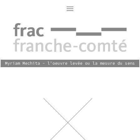
Aller
au
Toggle
navigation
contenu
principal
Myriam Mechita - l'oeuvre levée ou la mesure du sens