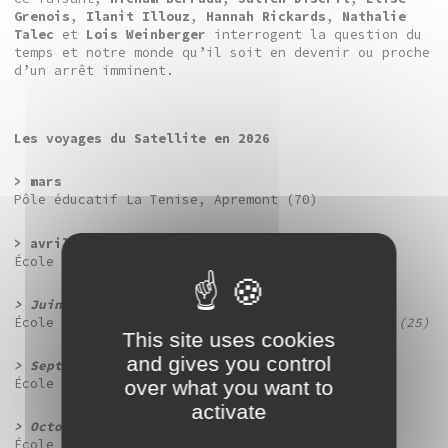
Grenois
,
Ilanit Illouz
,
Hannah Rickards
,
Nathalie
Talec
et
Lois Weinberger
interrogent la question du
temps et notre monde qu’il soit en devenir ou proche
d’un arrêt imminent.
Les voyages du Satellite en 2026
> mars
Pôle éducatif La Tenise, Apremont (70)
> avril
École maternelle Thomas Pesquet, Poligny (39)
> Juin
École
primaire Henri Bourlier, L’Isle-sur-Doubs (25)
This site uses cookies
and gives you control
> Septembre
École
primaire Marcel Aymé, Marnay (70)
over what you want to
activate
> Octobre
École
maternelle Rougemont-le-Château (90)