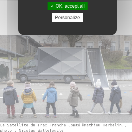
OK, accept all
Personalize
Le Satellite du Frac Franche-Comté
©Mathieu Herbelin.,
photo : Nicolas Waltefaugle