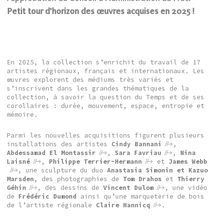
Petit tour d’horizon des œuvres acquises en 2025 !
En 2025, la collection s’enrichit du travail de 17
artistes régionaux, français et internationaux. Les
œuvres explorent des médiums très variés et
s’inscrivent dans les grandes thématiques de la
collection, à savoir la question du Temps et de ses
corollaires : durée, mouvement, espace, entropie et
mémoire.
Parmi les nouvelles acquisitions figurent plusieurs
installations des artistes
Cindy Bannani
,
Abdessamad El Montassir
,
Sara Favriau
,
Nina
Laisné
,
Philippe Terrier-Hermann
et
James Webb
, une sculpture du duo
Anastasia Simonin et Kazuo
Marsden
, des photographies de
Tom Drahos
et
Thierry
Géhin
, des dessins de
Vincent Dulom
, une vidéo
de
Frédéric Dumond
ainsi qu’une marqueterie de bois
de l’artiste régionale
Claire Hannicq
.