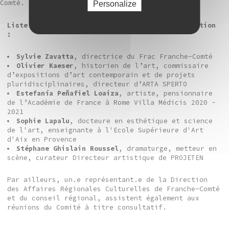
Comté.
©Claire Hannicq
Personalize
Liste des membres du comité technique d’acquisition
:
Sylvie Zavatta
, directrice du Frac Franche-Comté
Olivier Kaeser
, historien de l’art, commissaire
d’expositions d’art contemporain et de projets
pluridisciplinaires, directeur d’ARTA SPERTO
Estefanía Peñafiel Loaiza
, artiste, pensionnaire
de l’Académie de France à Rome Villa Médicis 2020 -
2021
Sophie Lapalu
, docteure en esthétique et science
de l'art, enseignante à l'Ecole Supérieure d'Art
d'Aix en Provence
Stéphane Ghislain Roussel
, dramaturge, metteur en
scène, curateur Directeur artistique de PROJETEN
Par ailleurs, un.e représentant.e de la Direction
des Affaires Régionales Culturelles de Franche-Comté
et du conseil régional, assistent également aux
réunions du Comité à titre consultatif.