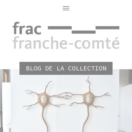
Aller
au
Toggle
navigation
contenu
principal
BLOG DE LA COLLECTION