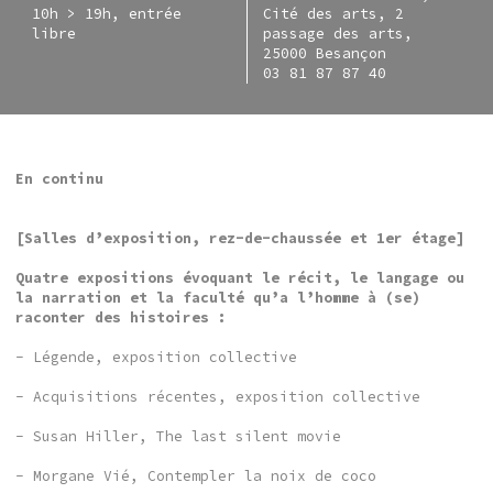
10h > 19h, entrée
Cité des arts, 2
libre
passage des arts,
25000 Besançon
03 81 87 87 40
En continu
[Salles d’exposition, rez-de-chaussée et 1er étage]
Quatre expositions évoquant le récit, le langage ou
la narration et la faculté qu’a l’homme à (se)
raconter des histoires :
- Légende, exposition collective
- Acquisitions récentes, exposition collective
- Susan Hiller, The last silent movie
- Morgane Vié, Contempler la noix de coco