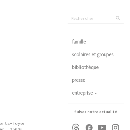
Formulaire
Rechercher
de
recherche
famille
scolaires et groupes
bibliothèque
presse
entreprise
devenir partenaire
privatisations
Suivez notre actualité
ents-foyer
er, 25000