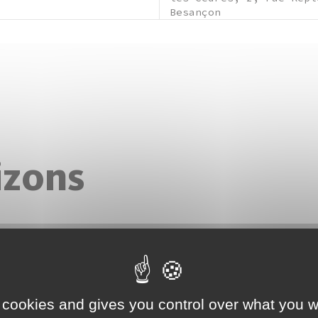
Besançon
izons
 d’un travail avec des étudiants de l’IRTS (Institut
ravail Social), le Frac présente deux oeuvres
Adam Adach et Lisa Milroy.
 cookies and gives you control over what you w