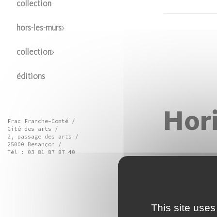
collection
hors-les-murs
collection
éditions
Hor
Frac Franche-Comté /
Cité des arts /
2, passage des arts /
25000 Besançon /
Tél : 03 81 87 87 40
Dans le cadre
Régional du T
des artistes 
This site uses