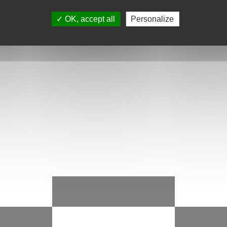
, qui ont porté l’ensemble du projet, préparent autour d
encontre et de médiation avec les résidents.
OK, accept all
Personalize
partager
partager