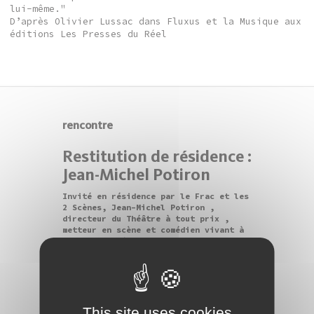
lui-même."
D’après Olivier Lussac dans Fluxus et la Musique aux
éditions Les Presses du Réel
rencontre
Restitution de résidence :
Jean-Michel Potiron
Invité en résidence par le Frac et les
2 Scènes, Jean-Michel Potiron ,
directeur du Théâtre à tout prix ,
metteur en scène et comédien vivant à
Besançon, présente une version de sa
prochaine création...
Salle de conférence - Frac
Franche-Comté
26/06/2019
This site uses cookies