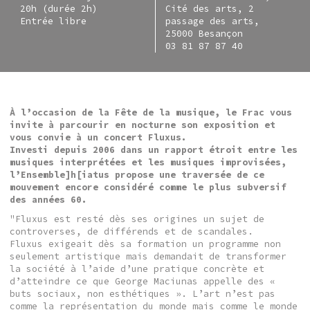
20h (durée 2h)
Cité des arts, 2
Entrée libre
passage des arts,
25000 Besançon
03 81 87 87 40
À l’occasion de la
Fête de la musique
, le Frac vous
invite à parcourir en nocturne son exposition et
vous convie à un concert Fluxus.
Investi depuis 2006 dans un rapport étroit entre les
musiques interprétées et les musiques improvisées,
l’
Ensemble]h[iatus
propose une traversée de ce
mouvement encore considéré comme le plus subversif
des années 60.
"Fluxus est resté dès ses origines un sujet de
controverses, de différends et de scandales.
Fluxus exigeait dès sa formation un programme non
seulement artistique mais demandait de transformer
la société à l’aide d’une pratique concrète et
d’atteindre ce que George Maciunas appelle des «
buts sociaux, non esthétiques ». L’art n’est pas
comme la représentation du monde mais comme le monde