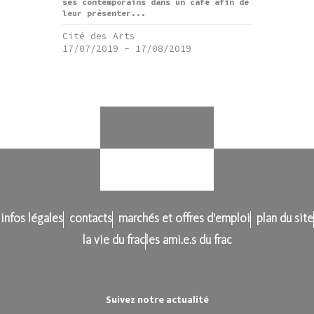
ses contemporains dans un café afin de
leur présenter...
Cité des Arts
17/07/2019
-
17/08/2019
infos légales
contacts
marchés et offres d'emploi
plan du site
la vie du frac
les ami.e.s du frac
Suivez notre actualité