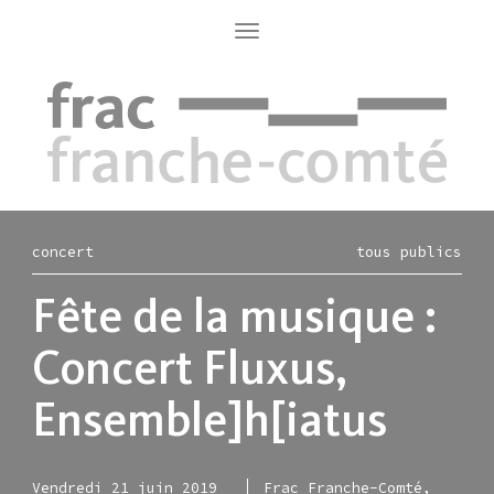
Aller
au
Toggle
navigation
contenu
principal
concert
tous publics
Fête de la musique :
Concert Fluxus,
Ensemble]h[iatus
Vendredi 21 juin 2019
Frac Franche-Comté,