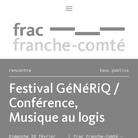
Aller
au
Toggle
navigation
contenu
principal
rencontre
tous publics
Festival GéNéRiQ /
Conférence,
Musique au logis
Dimanche 28 février
Frac Franche-Comté -