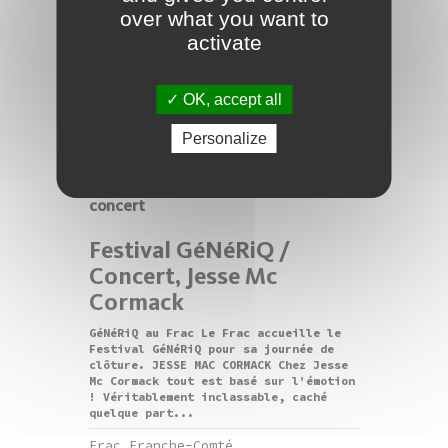
événements 1995-2015
over what you want to
activate
Dans le cadre de l’exposition Légende
, deux comédiens racontent huit
«Micro-événements» de Tsuneko Taniuchi
, des performances qui en ont commun
OK, accept all
de redéfinir l’espace et le temps,
entre l’oeuvre,...
Personalize
Frac Franche-Comté
13/02/2016
-
07/05/2016
concert
Festival GéNéRiQ /
Concert, Jesse Mc
Cormack
GéNéRiQ au Frac Le Frac accueille le
Festival GéNéRiQ pour sa journée de
clôture. JESSE MAC CORMACK Chez Jesse
Mc Cormack tout est basé sur l’émotion
! Véritablement inclassable, caché
quelque part...
Frac Franche-Comté