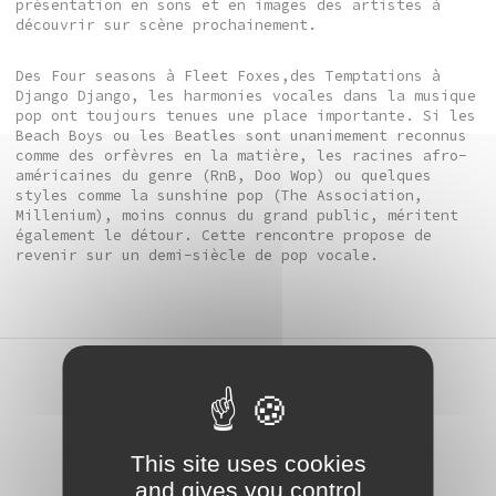
présentation en sons et en images des artistes à
découvrir sur scène prochainement.
Des Four seasons à Fleet Foxes,des Temptations à
Django Django, les harmonies vocales dans la musique
pop ont toujours tenues une place importante. Si les
Beach Boys ou les Beatles sont unanimement reconnus
comme des orfèvres en la matière, les racines afro-
américaines du genre (RnB, Doo Wop) ou quelques
styles comme la sunshine pop (The Association,
Millenium), moins connus du grand public, méritent
également le détour. Cette rencontre propose de
revenir sur un demi-siècle de pop vocale.
performance
Performance / Tsuneko
This site uses cookies
Taniuchi / Micro-
and gives you control