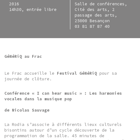
2016
Salle de conférences,
14h30, entrée libre
Cité des arts, 2
passage des arts,
25000 Besançon
03 81 87 87 40
GéNéRiQ au Frac
Le Frac accueille le
Festival GéNéRiQ
pour sa
journée de clôture.
Conférence « I can hear music » : Les harmonies
vocales dans la musique pop
de Nicolas Sauvage
La Rodia s’associe à différents lieux culturels
bisontins autour d’un cycle découverte de la
programmation de la salle. 45 minutes de