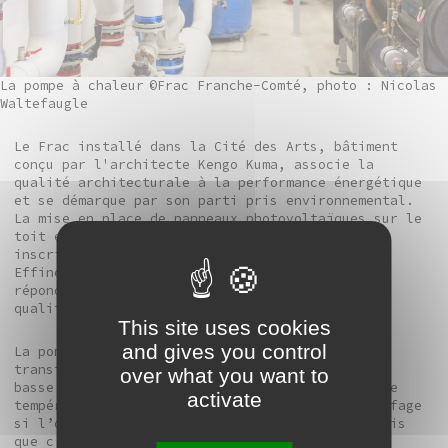
La pompe à chaleur
©Frac Franche-Comté, photo : Nicolas
Waltefaugle
Le Frac installé dans la Cité des Arts, bâtiment
conçu par l'architecte Kengo Kuma, associe la
qualité architecturale à la performance énergétique
et se démarque par son parti pris environnemental.
La mise en place de panneaux photovoltaïques sur le
toit et l’installation d’une pompe à chaleur
inscrivent le bâtiment dans une démarche « BBC
Effinergie » (Bâtiment Basse Consommation),
répondant ainsi à la certification HQE (haute
qualité environnementale).
This site uses cookies
and gives you control
La pompe à chaleur : C’est un dispositif de
transfert de l’énergie thermique d’un élément à
over what you want to
basse température (l’eau) vers un milieu à haute
activate
température (salles). C’est un système de chauffage
si l’on augmente la température des salles tandis
que c’est un système de réfrigération si l’on