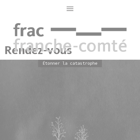
Aller
au
Toggle
navigation
contenu
principal
Rendez-vous
Étonner la catastrophe