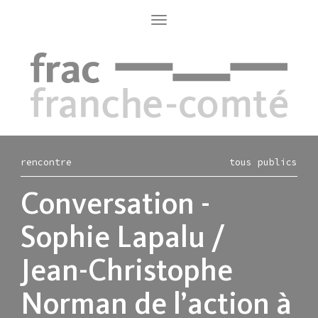
Aller
au
Toggle
navigation
contenu
principal
rencontre
tous publics
Conversation -
Sophie Lapalu /
Jean-Christophe
Norman de l’action à