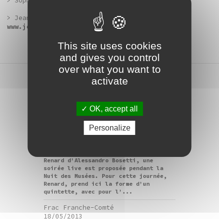
> Sophie Lapalu :
www.sophielapalu.blogspot.fr
> Jean-Christophe Norman :
www.jeanchristophenorman.net
This site uses cookies
and gives you control
over what you want to
activate
concert
OK, accept all
nuit des musées /
concert d'Alessandro
Personalize
Bosetti
Suite à l’édition en 2012 du vinyle
Renard d’Alessandro Bosetti, une
soirée live est proposée pendant la
Nuit des Musées. Pour cette journée,
Renard, prend ici la forme d’un
quintette, avec pour l’...
Frac Franche-Comté
18/05/2013