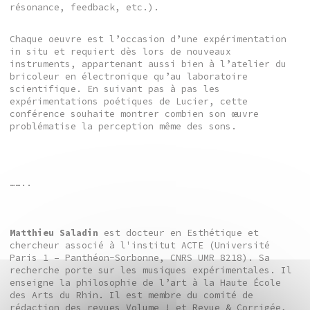
résonance, feedback, etc.).
Chaque oeuvre est l’occasion d’une expérimentation
in situ et requiert dès lors de nouveaux
instruments, appartenant aussi bien à l’atelier du
bricoleur en électronique qu’au laboratoire
scientifique. En suivant pas à pas les
expérimentations poétiques de Lucier, cette
conférence souhaite montrer combien son œuvre
problématise la perception même des sons.
……..
Matthieu Saladin
est docteur en Esthétique et
chercheur associé à l'institut ACTE (Université
Paris 1 – Panthéon-Sorbonne, CNRS UMR 8218). Sa
recherche porte sur les musiques expérimentales. Il
enseigne la philosophie de l’art à la Haute École
des Arts du Rhin. Il est membre du comité de
rédaction des revues Volume ! et Revue & Corrigée,