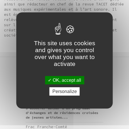
ainsi que rédacteur en chef de la revue TACET dédiée
aux musiques expérimentales et à l’art sonore. Il
est également artiste et musicien. Sa pratique
relève d'une approche conceptuelle, réfléchissant
sur l'histoire des formes et des processus de
création, ainsi que sur les rapports entre art et
société.
This site uses cookies
and gives you control
over what you want to
activate
résidence
OK, accept all
Résidence / aiR Nord-Est
Personalize
Les Frac Franche-Comté, Lorraine et
Nord-Pas de Calais ainsi que la
Kunsthalle de Mulhouse, ont choisi de
s’associer autour d’un programme
d’échanges et de résidences croisées
de jeunes artistes...
Frac Franche-Comté