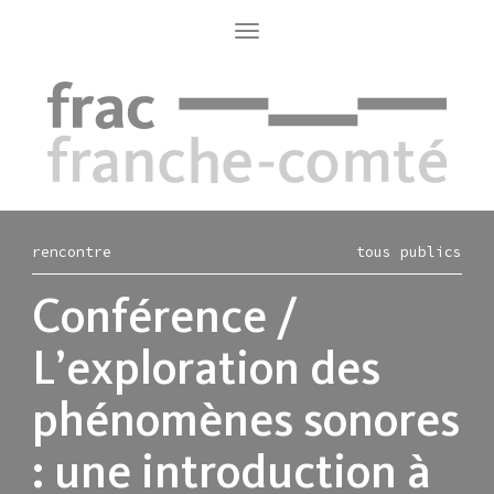
Aller
au
Toggle
navigation
contenu
principal
rencontre
tous publics
Conférence /
L’exploration des
phénomènes sonores
: une introduction à