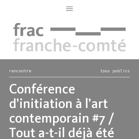
Aller
au
Toggle
navigation
contenu
principal
rencontre
tous publics
Conférence
d’initiation à l’art
contemporain #7 /
Tout a-t-il déjà été