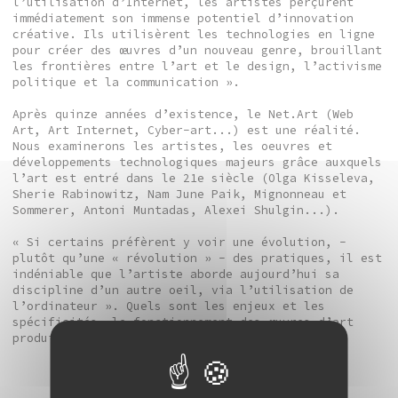
l’utilisation d’Internet, les artistes perçurent
immédiatement son immense potentiel d’innovation
créative. Ils utilisèrent les technologies en ligne
pour créer des œuvres d’un nouveau genre, brouillant
les frontières entre l’art et le design, l’activisme
politique et la communication ».
Après quinze années d’existence, le Net.Art (Web
Art, Art Internet, Cyber-art...) est une réalité.
Nous examinerons les artistes, les oeuvres et
développements technologiques majeurs grâce auxquels
l’art est entré dans le 21e siècle (Olga Kisseleva,
Sherie Rabinowitz, Nam June Paik, Mignonneau et
Sommerer, Antoni Muntadas, Alexei Shulgin...).
« Si certains préfèrent y voir une évolution, -
plutôt qu’une « révolution » - des pratiques, il est
indéniable que l’artiste aborde aujourd’hui sa
discipline d’un autre oeil, via l’utilisation de
l’ordinateur ». Quels sont les enjeux et les
spécificités, le fonctionnement des œuvres d’art
produites pour et par Internet ?