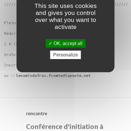
/////////////////////////////////////////////////////
This site uses cookies
and gives you control
over what you want to
Plein tarif : 5 € la séance ou 15 € les quatre
activate
Réduit (étudiants, demandeurs d’emploi) :
OK, accept all
2 € la séance ou 6 € les quatre
Gratuit : Amis du Frac Franche-Comté
Personalize
Inscriptions au 03 81 87 87 00
ou
lesamisdufrac.fcomte@laposte.net
rencontre
Conférence d’initiation à