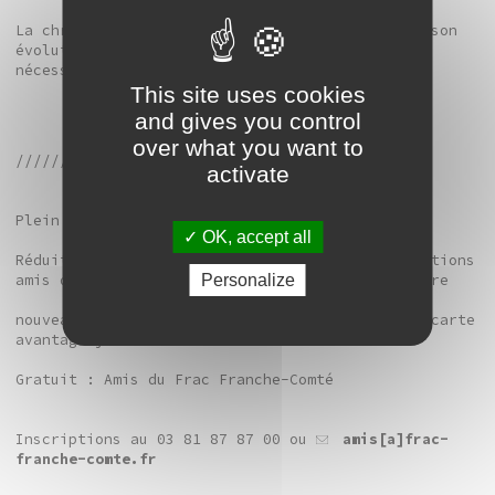
La chronologie n’est certes pas signifiante de son
évolution, elle offre néanmoins des repères
nécessaires.
This site uses cookies
and gives you control
over what you want to
//////////////////////////////////////////////
activate
Plein tarif : 6 € la séance ou 15 € les quatre
OK, accept all
Réduit (étudiants, demandeurs d’emploi, associations
Personalize
amis de musées) : 2 € la séance ou 6 € les quatre
nouveau : une séance gratuite au choix avec la carte
avantage jeunes
Gratuit : Amis du Frac Franche-Comté
Inscriptions au 03 81 87 87 00 ou
amis[a]frac-
franche-comte.fr