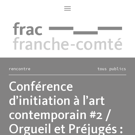
Aller
au
Toggle
navigation
contenu
principal
rencontre
tous publics
Conférence
d’initiation à l’art
contemporain #2 /
Orgueil et Préjugés :