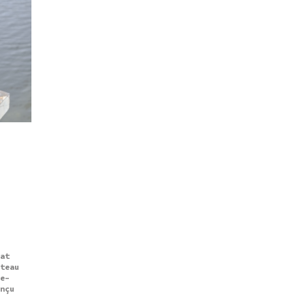
at
teau
e-
nçu