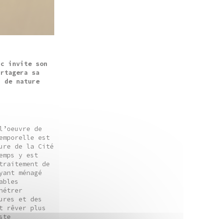
ac invite son
artagera sa
s de nature
l’oeuvre de
emporelle est
ure de la Cité
emps y est
traitement de
yant ménagé
ables
nétrer
ures et des
t rêver plus
ste