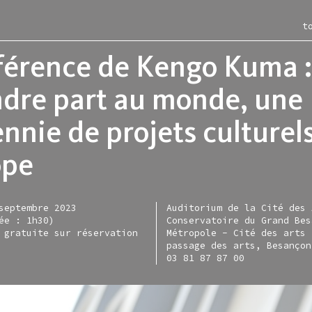
t
érence de Kengo Kuma :
dre part au monde, une
nnie de projets culturel
itions
ac
les-murs
ction
ce moment
iment
rac en région
entation
ope
nir
-restaurant
e en ligne
igne
sées
irie
tellite
tique d'acquisitions
septembre 2023
Auditorium de la Cité des 
sentiel
allette lefever
s
ée : 1h30)
Conservatoire du Grand Bes
nisation
allette zarka
 gratuite sur réservation
Métropole - Cité des arts 
passage des arts, Besançon
03 81 87 87 00