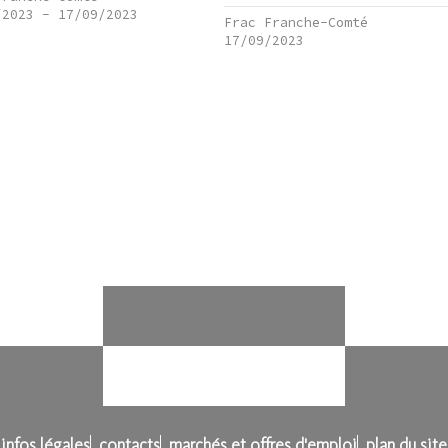
/2023
-
17/09/2023
Frac Franche-Comté
17/09/2023
infos légales
contacts
marchés et offres d'emploi
plan du site