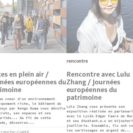
rencontre
tes en plein air /
Rencontre avec Lulu
rnées européennes du
Zhang / Journées
rimoine
européennes du
patrimoine
au coeur d’un environnement
iquement riche, le bâtiment du
Lulu Zhang vous présente son
onçu par Kengo Kuma vous dévoile
exposition réalisée en partenari
crets, ses espaces et ses
avec le Lycée Edgar Faure de Mor
arités... Au fil de cette
et ses étudiant.e.s en bijouteri
ade, découvrez...
joaillerie. Ensemble, ils ont co
les sertissages en argent de...
Franche-Comté