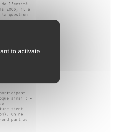
 de l’entité
is 2006, il a
 la question
go Kuma est
lus importants
mporains. La
ère création
ant to activate
e reconnu pour
utilisation de
e le bois et
uvrages
ent de
ditionnelle.
participent
oque ainsi : «
se
ture tient
on). On ne
rend part au