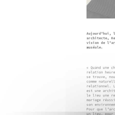
Aujourd’hui, 
architecte, K
vision de l’a
muséale.
« Quand une c
relation heur
se trouve, no
comme naturel
relationnel. 
est une archi
le lieu une r
mariage réuss
son environne
Pour que l’ar
un lieu, pour