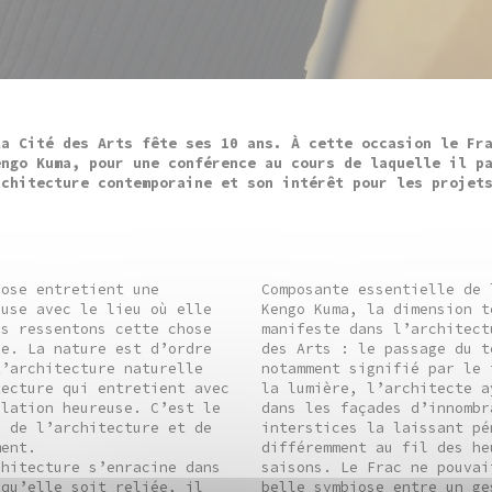
la Cité des Arts fête ses 10 ans. À cette occasion le Fr
engo Kuma, pour une conférence au cours de laquelle il p
rchitecture contemporaine et son intérêt pour les projet
hose entretient une
Composante essentielle de 
euse avec le lieu où elle
Kengo Kuma, la dimension t
us ressentons cette chose
manifeste dans l’architect
le. La nature est d’ordre
des Arts : le passage du t
L’architecture naturelle
notamment signifié par le 
tecture qui entretient avec
la lumière, l’architecte a
elation heureuse. C’est le
dans les façades d’innombr
i de l’architecture et de
interstices la laissant pé
ment.
différemment au fil des he
chitecture s’enracine dans
saisons. Le Frac ne pouvai
 qu’elle soit reliée, il
belle symbiose entre un ge