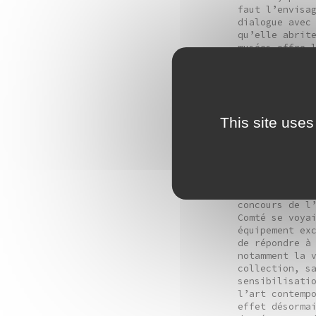
faut l’envisa
dialogue avec
qu’elle abrit
musées offre 
en relation a
collection, p
Kengo Kuma
L’inauguratio
This site uses
coeur de Besa
était l’about
d’ampleur du 
Franche-Comté
d’agglomérati
la mairie, in
concours de l
Comté se voya
équipement ex
de répondre à
notamment la 
collection, s
sensibilisati
l’art contemp
effet désorma