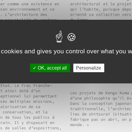
ger comme une existence en
architectural et le projet
 son environnement et ce
qui l’habite, puisque depu
e. L’architecture des
orienté sa collection vers
la possibilité de rentrer
du Temps.
vec un lieu, une
our s’ouvrir au monde ».
Né en 1954 à Yokohama, Ken
considéré comme l’un des p
architectes japonais conte
n de la Cité des Arts au
Cité des Arts est la premi
 cookies and gives you control over what you w
nçon, le 5 avril 2013,
en France de cet architect
issement d’un projet
son travail innovant, son 
conseil régional de
matériaux naturels tels qu
OK, accept all
Personalize
, de la communauté
son habileté à créer des o
on du Grand Besançon et de
contemporains qui s’inspir
itié en 2005 avec le
l’esthétique japonaise tra
’État. Le Frac Franche-
it ainsi doté d’un
Les projets de Kengo Kuma 
ceptionnel lui permettant
d’une philosophie qu’il év
 ses multiples missions,
Dans la conception japonai
valorisation de sa
traditionnelle, l’architec
a conservation, et la
lieu de shitsurai (situati
on de tous les publics à
fabrique pas un abri, on p
orain. Il y disposait en
monde. »
is de salles d’expositions,