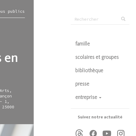
ous publics
Formulaire
Rechercher
de
recherche
famille
s en
scolaires et groupes
bibliothèque
presse
Arts,
ançon
entreprise
- 1,
devenir partenaire
 25000
privatisations
Suivez notre actualité