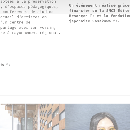
daptées à la préservation
Un événement réalisé grâce
s, d’espaces pédagogiques,
financier de la
SMCI Édite
e conférence, de studios
Besançon
et
la fondatio
accueil d’artistes en
japonaise Sasakawa
.
d’un centre de
 partagé avec son voisin,
ire à rayonnement régional.
ets