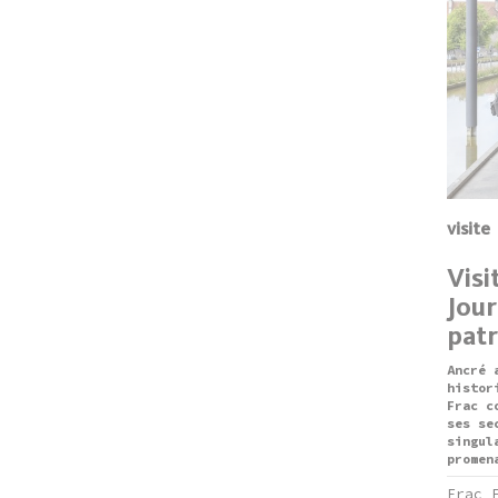
visite
Visi
Jou
pat
Ancré 
histor
Frac c
ses se
singul
promen
Frac 