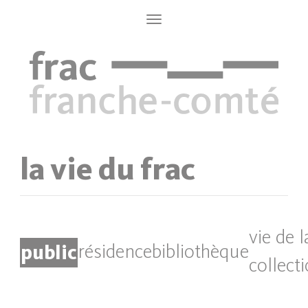
Aller
au
Toggle
navigation
contenu
principal
la vie du frac
vie de l
public
résidence
bibliothèque
collect