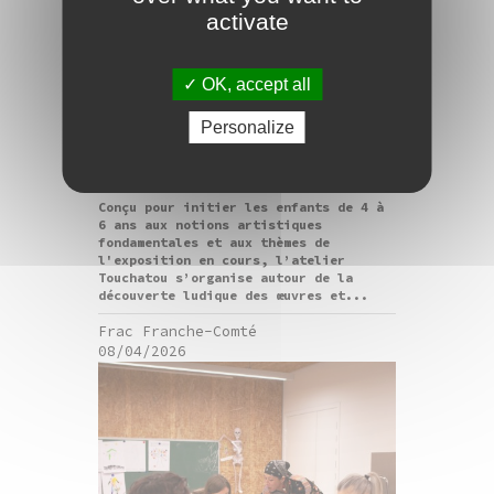
activate
atelier
OK, accept all
Atelier Touchatou 4-6
Personalize
ans / vacances de
printemps
Conçu pour initier les enfants de 4 à
6 ans aux notions artistiques
fondamentales et aux thèmes de
l'exposition en cours, l’atelier
Touchatou s’organise autour de la
découverte ludique des œuvres et...
Frac Franche-Comté
08/04/2026