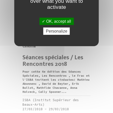
over what you want to
> 20h et 22h Béatrice Balcou Untitled
activate
Ceremony #07 Par le biais de
performances, de sculptures et
d’installations, Béatrice Balcou crée
des situations dans lesquelles elle
OK, accept all
propose de nouveaux rituels...
Personalize
Frac Franche-Comté
08/03/2018
cinéma
Séances spéciales / Les
Rencontres 2018
Pour cette 4e édition des Séances
Spéciales, Les Rencontres , le Frac et
l’ISBA invitent les cinéastes: Mathieu
Abonnenc , David de Beyter, Erik
Bullot, Mathilde Chavanne, Anna
Holveck, Cally Spooner...
ISBA (Institut Supérieur des
Beaux-Arts)
27/03/2018
-
29/03/2018