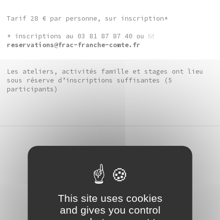
Tarif 28 € par personne, sur inscription*
* inscriptions au 03 81 87 87 40 ou
reservations@frac-franche-comte.fr
Les ateliers, activités famille et stages ont lieu
sous réserve d’inscriptions suffisantes (5
participants)
performance
Nocturne / Béatrice
Balcou / Why Note & la
This site uses cookies
Générale
and gives you control
d’Expérimentation