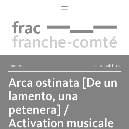
Aller
au
Toggle
navigation
contenu
principal
concert
tous publics
Arca ostinata [De un
lamento, una
petenera] /
Activation musicale