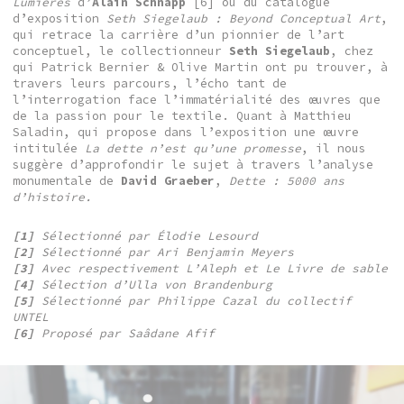
Lumières
d’
Alain Schnapp
[6] ou du catalogue
d’exposition
Seth Siegelaub : Beyond Conceptual Art
,
qui retrace la carrière d’un pionnier de l’art
conceptuel, le collectionneur
Seth Siegelaub
, chez
qui Patrick Bernier & Olive Martin ont pu trouver, à
travers leurs parcours, l’écho tant de
l’interrogation face l’immatérialité des œuvres que
de la passion pour le textile. Quant à Matthieu
Saladin, qui propose dans l’exposition une œuvre
intitulée
La dette n’est qu’une promesse
, il nous
suggère d’approfondir le sujet à travers l’analyse
monumentale de
David Graeber
,
Dette : 5000 ans
d’histoire.
[1]
Sélectionné par Élodie Lesourd
[2]
Sélectionné par Ari Benjamin Meyers
[3]
Avec respectivement L’Aleph et Le Livre de sable
[4]
Sélection d’Ulla von Brandenburg
[5]
Sélectionné par Philippe Cazal du collectif
UNTEL
[6]
Proposé par Saâdane Afif