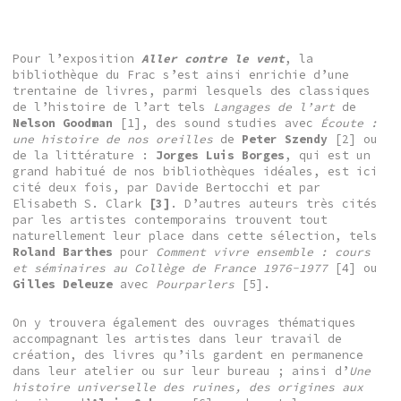
Pour l’exposition
Aller contre le vent
, la
bibliothèque du Frac s’est ainsi enrichie d’une
trentaine de livres, parmi lesquels des classiques
de l’histoire de l’art tels
Langages de l’art
de
Nelson
Goodman
[1], des sound studies avec
Écoute :
une histoire de nos oreilles
de
Peter Szendy
[2] ou
de la littérature :
Jorges Luis Borges
, qui est un
grand habitué de nos bibliothèques idéales, est ici
cité deux fois, par Davide Bertocchi et par
Elisabeth S. Clark
[3]
. D’autres auteurs très cités
par les artistes contemporains trouvent tout
naturellement leur place dans cette sélection, tels
Roland
Barthes
pour
Comment vivre ensemble : cours
et séminaires au Collège de France 1976-1977
[4] ou
Gilles Deleuze
avec
Pourparlers
[5].
On y trouvera également des ouvrages thématiques
accompagnant les artistes dans leur travail de
création, des livres qu’ils gardent en permanence
dans leur atelier ou sur leur bureau ; ainsi d’
Une
histoire universelle des ruines, des origines aux