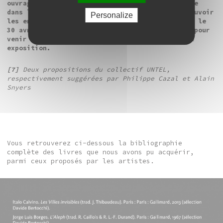
ouvrages, prendre un temps de lecture tranquille
dans le hall, ou attendre encore un peu pour pouvoir
Personalize
les emprunter :
Aller contre le vent
se termine le
30 avril, il vous reste donc quelques semaines pour
venir découvrir – et participer à – cette belle
exposition.
[7]
Deux propositions du collectif UNTEL,
respectivement suggérées par Philippe Cazal et Alain
Snyers
Vous retrouverez ci-dessous la bibliographie
complète des livres que nous avons pu acquérir,
parmi ceux proposés par les artistes.