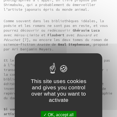
photographies à l’appui, un livre proposé par
Shimabuku, qui a probablement du émerveiller
l’artiste japonais épris du monde animal.
Comme souvent dans les bibliothèques idéales, la
poésie et les romans ne sont pas en reste, et vous
pourrez découvrir ou redécouvrir
Ghérasim Luca
avec
Héros-Limite
et
Flaubert
avec
Bouvard et
Pécuchet
[7], ou encore les deux tomes du roman de
science-fiction
Anatèm
de
Neal Stephenson
, proposé
par Ari Benjamin Meyers.
Et le rapport des artistes au livre ne s’arrête pas
à l’inspiration, c’est également un médium de
transmission dont ils n’hésitent pas à se servir :
la compagnie Labkine cite ainsi dans sa
bibliographie trois ouvrages pédagogiques auto-
This site uses cookies
édités qui « proposent un outil pour explorer et
and gives you control
inventer », à travers des analyses, des points de
over what you want to
repère et des exercices inspirés de la cinétographie
du danseur et chorégraphe Rudolf Laban.
activate
Si vous voulez vous immerger dans l’univers des
artistes, vous pouvez donc venir feuilleter ces
OK, accept all