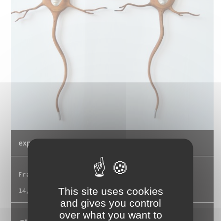
exposition collective
Frac Franche-Comté
This site uses cookies
14/06/2026
-
03/01/2027
and gives you control
over what you want to